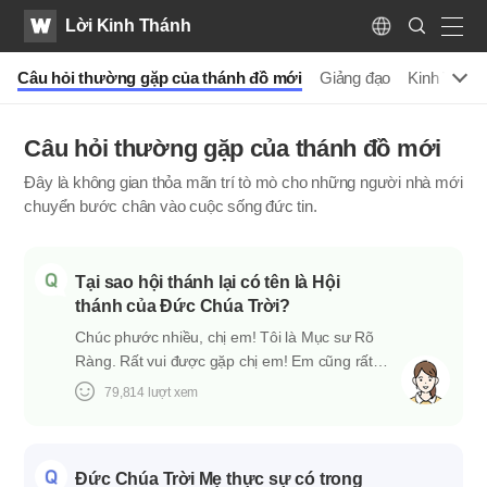
WATV
Search
Lời Kinh Thánh
Submit
Language
naviga
h
Câu hỏi thường gặp của thánh đồ mới
Giảng đạo
Kinh Thánh
Câu hỏi thường gặp của thánh đồ mới
Đây là không gian thỏa mãn trí tò mò cho những người nhà mới
chuyển bước chân vào cuộc sống đức tin.
Tại sao hội thánh lại có tên là Hội
thánh của Đức Chúa Trời?
Chúc phước nhiều, chị em! Tôi là Mục sư Rõ
Ràng. Rất vui được gặp chị em! Em cũng rất
vui được gặp Mục sư ạ! Em có nhiều câu hỏi
79,814
lượt xem
vì em mới bắt đầu tham gia Hội thánh của Đức
Chúa Trời. Câu hỏi đầu tiên của em là như thế
này. Tại sao hội thánh lại có tên là Hội thánh
Đức Chúa Trời Mẹ thực sự có trong
của Đức Chúa Trời ạ? Chẳng phải là mọi hội