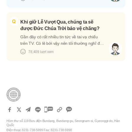
rỗi, còn lễ tạ ơn chỉ là ngày do loài người…
Chúa Trời. Vậy Đức Chúa Trời có hai Đấng
khác nhau sao ạ? Không phải đâu ạ. Đức
Chúa Trời đến trong hình dáng và danh xưng
Khi giữ Lễ Vượt Qua, chúng ta sẽ
khác nhau tùy theo mỗi thời đại. Vào thời đại
được Đức Chúa Trời bảo vệ chăng?
Đức Cha, danh của Đức Chúa Trời là Giêhôva.
Vào thời đại Đức Con, Ngài đã đến với danh
Gần đây có rất nhiều tin tức về tai vạ chiếu
Jêsus. Còn vào thời đại Đức Thánh Linh, Ngài
trên TV. Có lẽ bởi vậy nên tôi thường nghĩ đến
đã đến với danh mới của Đức Chúa Jêsus
Lễ Vượt Qua giúp chúng ta thoát khỏi tai vạ.
78,409
lượt xem
(Tham khảo: Khải Huyền 3:12). Cả ba đều là
Càng nghe về tin tức tai vạ nhiều thì dường
một Đức Chúa Trời. Vậy nên Ba vị…
như thông điệp của sự cứu rỗi càng trở nên
quý giá hơn nữa. Ngay bản thân tên gọi “Lễ
Vượt Qua” cũng đã giải thích rằng đây là nghi
lễ hầu cho tai vạ vượt qua chúng ta. Có trường
hợp thực tế nào chứng minh việc loài người
được bảo vệ khỏi tai vạ bởi việc giữ Lễ Vượt
Qua không ạ? Dĩ nhiên rồi! Khoảng 3500 năm
trước, tình huống thể này đã diễn ra…
카
카
Hòm thư số 119 Bưu điện Bundang, Bundang-gu, Seongnam-si, Gyeonggi-do, Hàn
오
Quốc
Điện thoại: 8231-738-5999 Fax: 8231-738-5998
톡