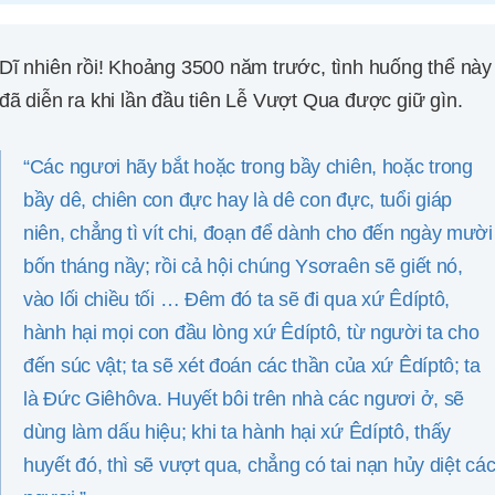
Dĩ nhiên rồi! Khoảng 3500 năm trước, tình huống thể này
đã diễn ra khi lần đầu tiên Lễ Vượt Qua được giữ gìn.
“Các ngươi hãy bắt hoặc trong bầy chiên, hoặc trong
bầy dê, chiên con đực hay là dê con đực, tuổi giáp
niên, chẳng tì vít chi, đoạn để dành cho đến ngày mười
bốn tháng nầy; rồi cả hội chúng Ysơraên sẽ giết nó,
vào lối chiều tối … Đêm đó ta sẽ đi qua xứ Êdíptô,
hành hại mọi con đầu lòng xứ Êdíptô, từ người ta cho
đến súc vật; ta sẽ xét đoán các thần của xứ Êdíptô; ta
là Đức Giêhôva. Huyết bôi trên nhà các ngươi ở, sẽ
dùng làm dấu hiệu; khi ta hành hại xứ Êdíptô, thấy
huyết đó, thì sẽ vượt qua, chẳng có tai nạn hủy diệt cá