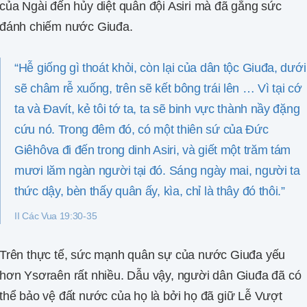
của Ngài đến hủy diệt quân đội Asiri mà đã gắng sức
đánh chiếm nước Giuđa.
“Hễ giống gì thoát khỏi, còn lại của dân tộc Giuđa, dưới
sẽ châm rễ xuống, trên sẽ kết bông trái lên … Vì tại cớ
ta và Đavít, kẻ tôi tớ ta, ta sẽ binh vực thành nầy đặng
cứu nó. Trong đêm đó, có một thiên sứ của Đức
Giêhôva đi đến trong dinh Asiri, và giết một trăm tám
mươi lăm ngàn người tại đó. Sáng ngày mai, người ta
thức dậy, bèn thấy quân ấy, kìa, chỉ là thây đó thôi.”
II Các Vua 19:30-35
Trên thực tế, sức mạnh quân sự của nước Giuđa yếu
hơn Ysơraên rất nhiều. Dẫu vậy, người dân Giuđa đã có
thể bảo vệ đất nước của họ là bởi họ đã giữ Lễ Vượt