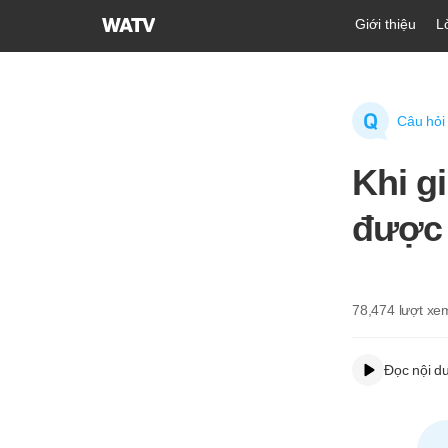
Hội
Giới thiệu
L
Thánh
của
Đức
Chúa
Câu hỏi
Trời
Hiệp
Khi g
Hội
Truyền
được 
Giáo
Tin
Lành
Thế
78,474
lượt xe
Giới
Đọc nội d