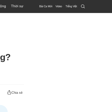
Search
động
Thời sự
Bài Ca Mới
Video
Tiếng Việt
Submit
ng?
Chia sẻ