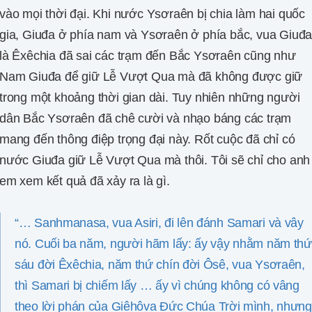
vào mọi thời đại. Khi nước Ysơraên bị chia làm hai quốc
gia, Giuđa ở phía nam và Ysơraên ở phía bắc, vua Giuđ
là Êxêchia đã sai các trạm đến Bắc Ysơraên cũng như
Nam Giuđa để giữ Lễ Vượt Qua mà đã không được giữ
trong một khoảng thời gian dài. Tuy nhiên những người
dân Bắc Ysơraên đã chê cười và nhạo báng các trạm
mang đến thông điệp trọng đại này. Rốt cuộc đã chỉ có
nước Giuđa giữ Lễ Vượt Qua mà thôi. Tôi sẽ chỉ cho anh
em xem kết quả đã xảy ra là gì.
“… Sanhmanasa, vua Asiri, đi lên đánh Samari và vây
nó. Cuối ba năm, người hãm lấy: ấy vậy nhằm năm thứ
sáu đời Êxêchia, năm thứ chín đời Ôsê, vua Ysơraên,
thì Samari bị chiếm lấy … ấy vì chúng không có vâng
theo lời phán của Giêhôva Đức Chúa Trời mình, nhưng