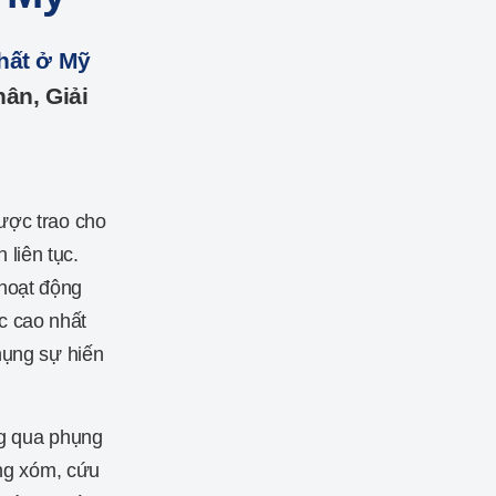
hất ở Mỹ
hân, Giải
ược trao cho
liên tục.
 hoạt động
ậc cao nhất
hụng sự hiến
ng qua phụng
ng xóm, cứu