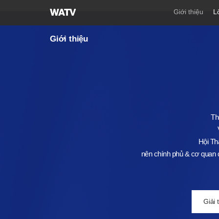
Hội
Giới thiệu
L
Thánh
của
Giới thiệu
Đức
Chúa
Trời
Hiệp
Hội
Truyền
Giáo
Th
Tin
Lành
Hội Th
Thế
nên chính phủ & cơ quan c
Giới
Giải