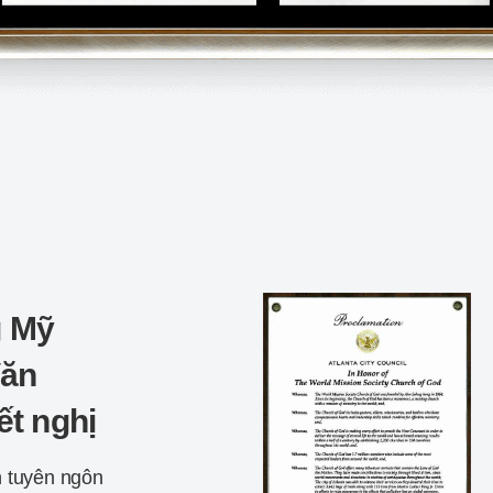
g Mỹ
Văn
ết nghị
n tuyên ngôn