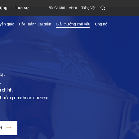
Search
động
Thời sự
Bài Ca Mới
Video
Tiếng Việt
Submit
yền giáo
Hội Thánh đại diện
Giải thưởng chủ yếu
Ủng hộ
menu
toggle
button
ại.
,
 chính,
ải thưởng như huân chương,
i