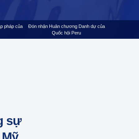
p pháp của
Đón nhận Huân chương Danh dự của
Quốc hội Peru
g sự
g Mỹ