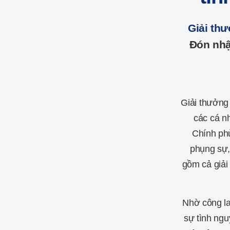
Giải th
Đón nhận
Giải thưởng
các cá n
Chính phủ
phụng sự, 
gồm cả giải
Nhờ công la
sự tình ng