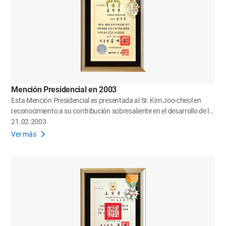
Mención Presidencial en 2003
Esta Mención Presidencial es presentada al Sr. Kim Joo-cheol en
reconocimiento a su contribución sobresaliente en el desarrollo de la
sociedad y el país mediante actividades voluntarias en la 8.ª edición
21.02.2003
de los Juegos FESPIC de Busan.
Ver más