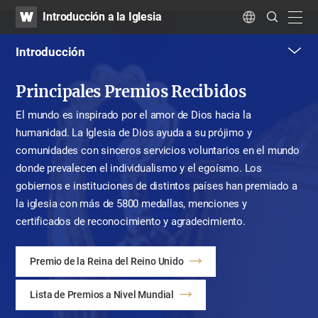
WATV
Search
Introducción a la Iglesia
Submit
navig
Language
Introducción
me
Principales Premios Recibidos
tog
but
El mundo es inspirado por el amor de Dios hacia la
humanidad.
La Iglesia de Dios ayuda a su prójimo y
comunidades con sinceros
servicios voluntarios en el mundo
donde prevalecen el individualismo y el egoísmo.
Los
gobiernos e instituciones de distintos países han premiado a
la iglesia
con más de 5800 medallas, menciones y
certificados de reconocimiento y agradecimiento.
Premio de la Reina del Reino Unido
Lista de Premios a Nivel Mundial