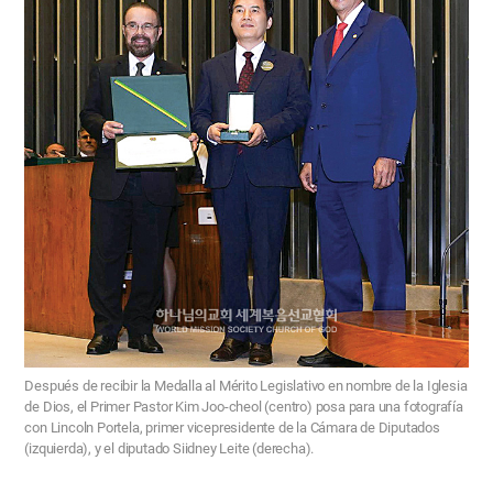
Después de recibir la Medalla al Mérito Legislativo en nombre de la Iglesia
de Dios, el Primer Pastor Kim Joo-cheol (centro) posa para una fotografía
con Lincoln Portela, primer vicepresidente de la Cámara de Diputados
(izquierda), y el diputado Siidney Leite (derecha).