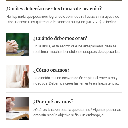
¿Cuáles deberían ser los temas de oración?
No hay nada que podamos lograr solo con nuestra fuerza sin la ayuda de
Dios. Por eso Dios quiere que le pidamos su ayuda (Mt. 7:7-8), e inclina
sus oídos a nuestras oraciones ayudándonos en todo. Por lo tanto,
siempre debemos ser los santos que se esfuerzan por orar a Dios (1 Ts.
¿Cuándo debemos orar?
5:17). Entonces…
En la Biblia, está escrito que los antepasados de la fe
recibieron muchas bendiciones después de superar las
dificultades a través de la oración. Jesús, quien vino a la
tierra como el Salvador, también llevó a cabo la obra del
evangelio a través de la oración. De esta manera, la
¿Cómo oramos?
oración es esencial en la…
La oración es una conversación espiritual entre Dios y
nosotros. Debemos creer firmemente en la existencia
de Dios y orar con toda nuestra mente y corazón,
creyendo que Él nos dará lo que pedimos. Entendamos
en detalle cómo debemos orar. 1) Buscando
¿Por qué oramos?
primeramente el reino de Dios y su justicia Si pedimos
¿Cuál es la razón para la que oramos? Algunas personas
nuestros deseos egoístas…
oran sin ningún objetivo ni fin. Sin embargo, si
conocemos la razón y el propósito de la oración,
podremos orar más sinceramente. Veamos por qué