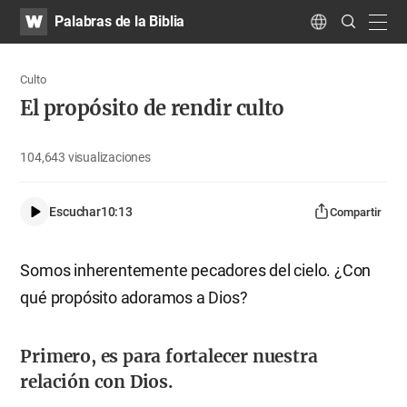
WATV
Search
Palabras de la Biblia
Submit
navig
Language
Culto
El propósito de rendir culto
104,643
visualizaciones
Escuchar
10:13
Compartir
Somos inherentemente pecadores del cielo. ¿Con
qué propósito adoramos a Dios?
Primero, es para fortalecer nuestra
relación con Dios.