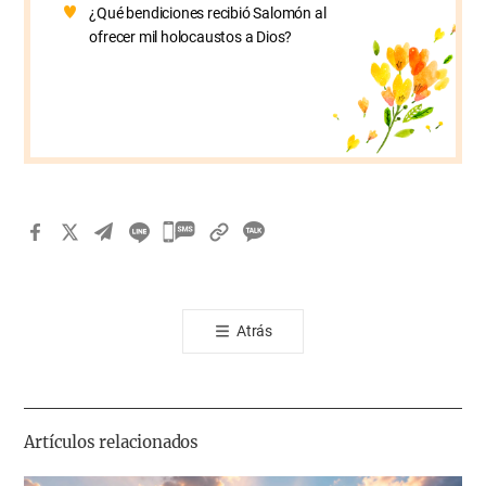
¿Qué bendiciones recibió Salomón al
ofrecer mil holocaustos a Dios?
카
카
오
톡
Atrás
공
유
하
기
Artículos relacionados