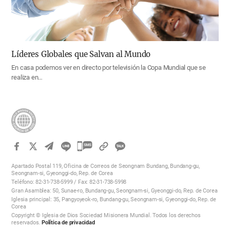
Líderes Globales que Salvan al Mundo
En casa podemos ver en directo por televisión la Copa Mundial que se
realiza en…
카
카
Apartado Postal 119, Oficina de Correos de Seongnam Bundang, Bundang-gu,
오
Seongnam-si, Gyeonggi-do, Rep. de Corea
Teléfono: 82-31-738-5999 / Fax: 82-31-738-5998
톡
Gran Asamblea: 50, Sunae-ro, Bundang-gu, Seongnam-si, Gyeonggi-do, Rep. de Corea
공
Iglesia principal: 35, Pangyoyeok-ro, Bundang-gu, Seongnam-si, Gyeonggi-do, Rep. de
Corea
유
Copyright © Iglesia de Dios Sociedad Misionera Mundial. Todos los derechos
하
reservados.
Política de privacidad