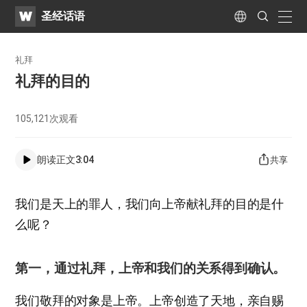
WATV
Search
圣经话语
Submit
naviga
Language
礼拜
礼拜的目的
105,121
次观看
朗读正文
3:04
共享
我们是天上的罪人，我们向上帝献礼拜的目的是什
么呢？
第一，通过礼拜，上帝和我们的关系得到确认。
我们敬拜的对象是上帝。上帝创造了天地，亲自赐