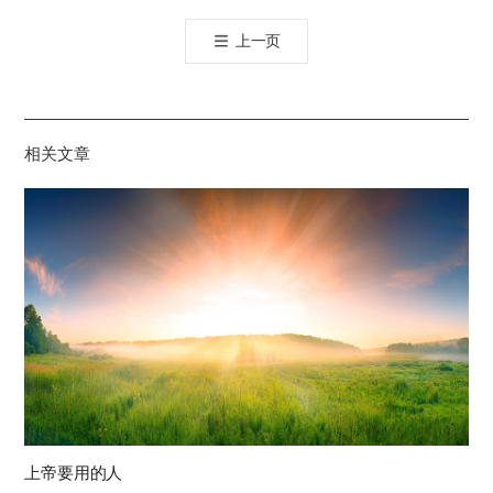
톡
上一页
공
유
하
기
相关文章
上帝要用的人