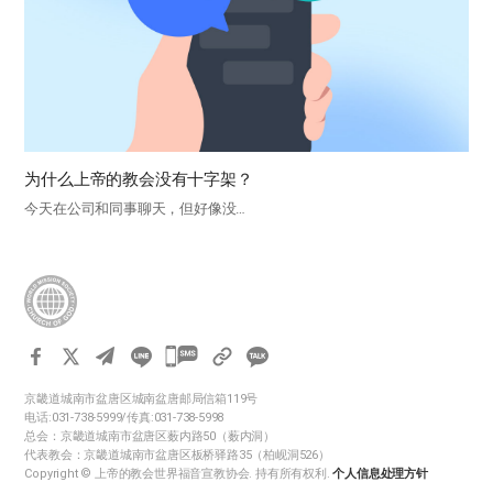
为什么上帝的教会没有十字架？
今天在公司和同事聊天，但好像没…
카
카
京畿道城南市盆唐区城南盆唐邮局信箱119号
오
电话:031-738-5999/传真:031-738-5998
톡
总会：京畿道城南市盆唐区薮内路50（薮内洞）
代表教会：京畿道城南市盆唐区板桥驿路35（柏岘洞526）
공
Copyright © 上帝的教会世界福音宣教协会. 持有所有权利.
个人信息处理方针
유