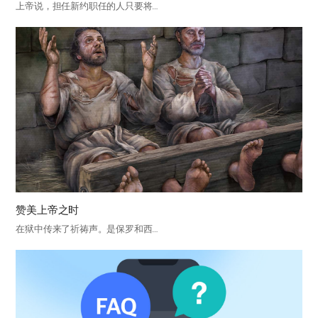
上帝说，担任新约职任的人只要将…
赞美上帝之时
在狱中传来了祈祷声。是保罗和西…