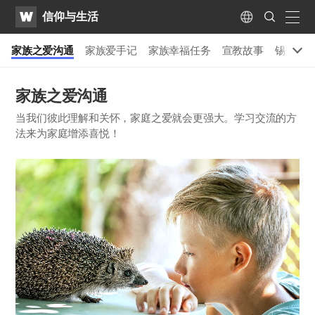
WATV
Search
信仰与生活
Submit
naviga
Language
家族之爱沟通
家族爱手记
家族幸福任务
宣教故事
锡安的
家族之爱沟通
当我们彼此理解和关怀，家庭之爱就会更强大。学习交流的方
法来为家庭增添喜悦！