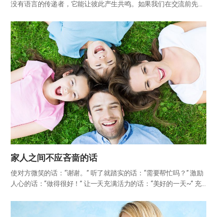
没有语言的传递者，它能让彼此产生共鸣。如果我们在交流前先展
现笑容，别人就会更容易放下戒备，准备好敞开自己的心扉。 家庭
是笑声最应当充盈的地方，家人是我们最应该让快乐的人。如果家
里没有…
家人之间不应吝啬的话
使对方微笑的话：“谢谢。” 听了就踏实的话：“需要帮忙吗？” 激励
人心的话：“做得很好！” 让一天充满活力的话：“美好的一天~” 充
满爱与关心的话：“吃饭了吗？” 鼓励与打气的话：“现在也做得很
棒！” 让心紧紧相连的话：“多亏了你。” 能让…