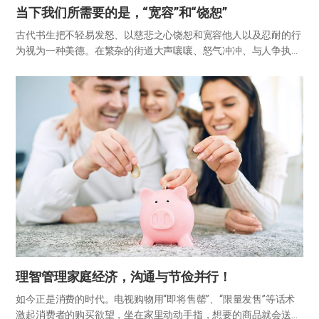
当下我们所需要的是，“宽容”和“饶恕”
古代书生把不轻易发怒、以慈悲之心饶恕和宽容他人以及忍耐的行
为视为一种美德。在繁杂的街道大声嚷嚷、怒气冲冲、与人争执，
这些都是下层人才会做的粗俗行为。然而，随着时间的推移，那些
提高嗓门的人反而得到了尊重，世界的变化实在太大了。 我们生活
在一个…
理智管理家庭经济，沟通与节俭并行！
如今正是消费的时代。电视购物用“即将售罄”、“限量发售”等话术
激起消费者的购买欲望，坐在家里动动手指，想要的商品就会送到