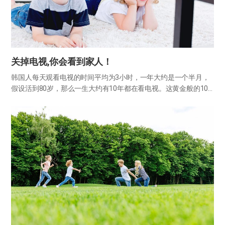
关掉电视,你会看到家人！
韩国人每天观看电视的时间平均为3小时，一年大约是一个半月，
假设活到80岁，那么一生大约有10年都在看电视。这黄金般的10
年时光就这样在被称为“傻瓜盒子的电视前无所事事地流逝了。 “电
视”一词由希腊语的“tele”（远）和拉丁语的“visio…