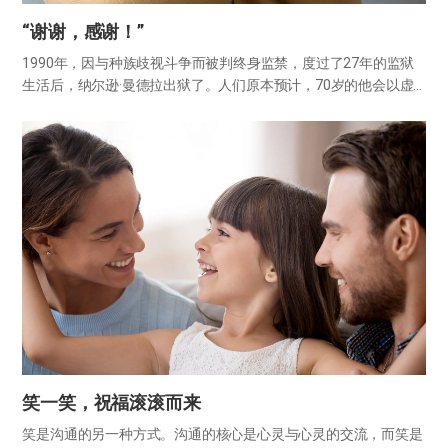
“谢谢，感谢！”
1990年，因与种族歧视斗争而被判终身监禁，度过了27年的监狱
生活后，纳尔逊·曼德拉出狱了。人们原本预计，70岁的他会以虚
弱的模样出狱。然而，他却以非常健康和精神抖擞的状态走出了监
狱，令所有人都感到惊讶。记者问他这一切的秘诀时，曼德拉这样
回…
笑一笑，祝福滚滚而来
笑是沟通的另一种方式。沟通的核心是心灵与心灵的交流，而笑是