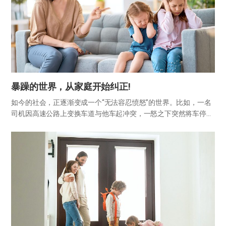
暴躁的世界，从家庭开始纠正!
如今的社会，正逐渐变成一个“无法容忍愤怒”的世界。比如，一名
司机因高速公路上变换车道与他车起冲突，一怒之下突然将车停在
路中。后方车辆紧急刹车虽避免撞上，但再后方的5辆车连环追
尾，造成1人死亡、4人重伤或轻伤。还有人因楼上楼下的噪音问题
发生争…