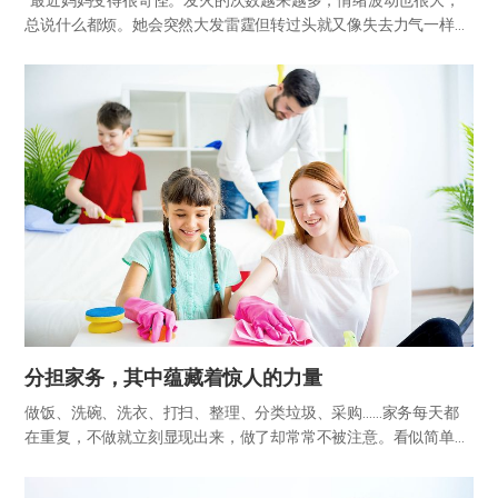
“最近妈妈变得很奇怪。发火的次数越来越多，情绪波动也很大，
总说什么都烦。她会突然大发雷霆但转过头就又像失去力气一样躺
在那里，妈妈到底怎么了？” 看到妈妈陌生的样子，感到不安的子
女。连作为当事人的妈妈，每次照镜子时，都觉得自己像上了年纪
的女人…
分担家务，其中蕴藏着惊人的力量
做饭、洗碗、洗衣、打扫、整理、分类垃圾、采购……家务每天都
在重复，不做就立刻显现出来，做了却常常不被注意。看似简单琐
碎，却成为许多家庭争执的根源。 “帮点家务怎么了？”、“辛苦工
作了一整天，还让我干这些？”、“反正妈妈会处理的吧……”问题往…