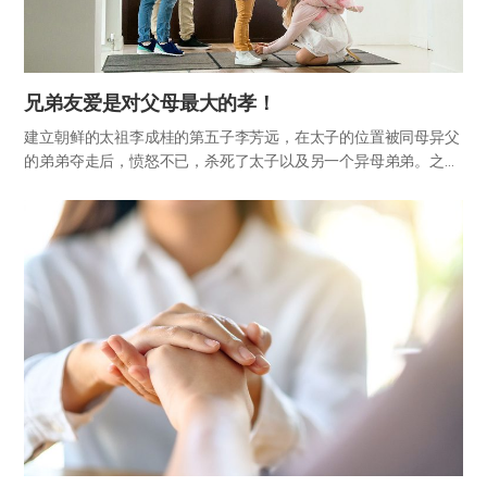
兄弟友爱是对父母最大的孝！
建立朝鲜的太祖李成桂的第五子李芳远，在太子的位置被同母异父
的弟弟夺走后，愤怒不已，杀死了太子以及另一个异母弟弟。之
后，太祖的第二子郑宗登上了王位，但由于第四子李芳间与李芳远
之间的权力争斗，这次又发生了同母兄弟之间的争斗。前者是“第
一次王子之…