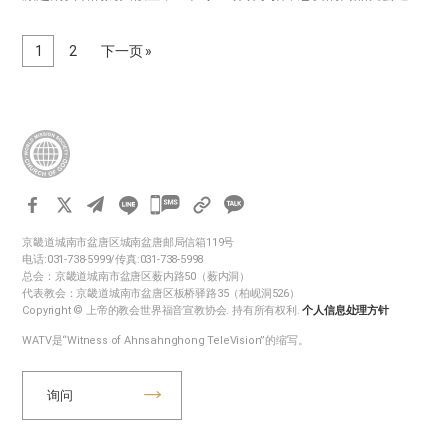
门口，甚至连比饭钱贵的外卖咖啡都成了必不可少的品味象征。在
各种消费诱惑下，已经很难不花钱了。 不过，也不能肆意地拥有想
1
2
下一页 »
要…
카
카
京畿道城南市盆唐区城南盆唐邮局信箱119号
오
电话:031-738-5999/传真:031-738-5998
톡
总会：京畿道城南市盆唐区薮内路50（薮内洞）
代表教会：京畿道城南市盆唐区板桥驿路35（柏岘洞526）
공
Copyright © 上帝的教会世界福音宣教协会. 持有所有权利.
个人信息处理方针
유
WATV是“Witness of Ahnsahnghong TeleVision”的缩写。
하
기
询问