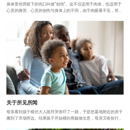
身体受伤而留下的伤口叫做“创伤”。这不仅适用于肉体，也适用于
心灵的痛苦。心灵的创伤与身体上的不同，由于肉眼看不见，所以
很容易被忽视。眼所能见的创口可以涂药治疗，但心灵上的创伤却
很多时候难以自行解决。 如同某位诗人所说“哪有未曾受过伤害的
灵魂…
关于所见所闻
母亲看到孩子模仿大人跪拜哭丧吓了一跳，于是把墓地附近的房子
搬到了市场旁边。结果孩子开始模仿商贩做生意，母亲又收拾行李
搬到了私塾附近。这次，孩子模仿读书的样子，母亲看到后非常满