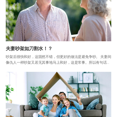
夫妻吵架如刀割水！？
吵架后很快和好，这固然不错，但更好的做法是避免争吵。 夫妻间
像仇人一样吵架又若无其事地马上和好，这是常事。所以有句话说
“夫妻吵架，如刀割水”。但是如今这似乎也已成古话。韩国离婚率
每年都在增加，位居亚洲国家之首。夫妻发生争执，因愤怒而纵火
等事…