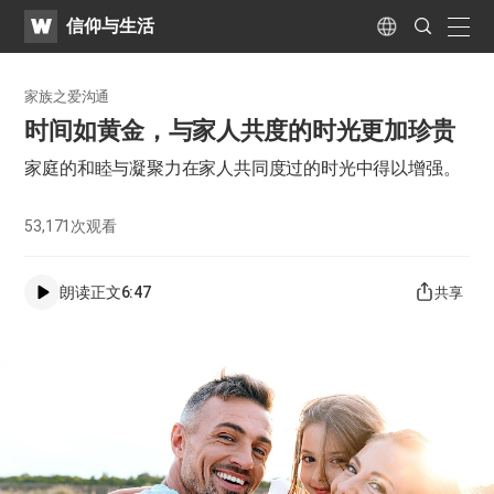
WATV
Search
信仰与生活
Submit
naviga
Language
家族之爱沟通
时间如黄金，与家人共度的时光更加珍贵
家庭的和睦与凝聚力在家人共同度过的时光中得以增强。
53,171
次观看
朗读正文
6:47
共享