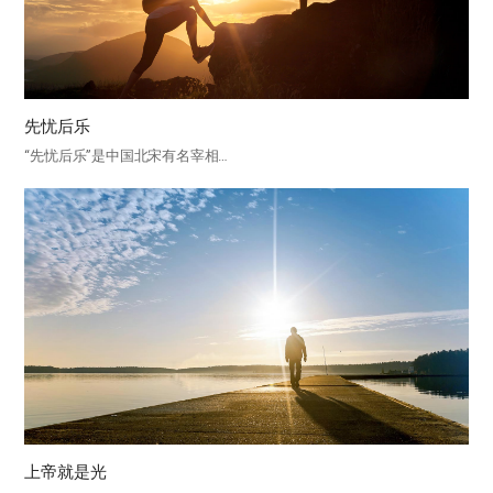
先忧后乐
“先忧后乐”是中国北宋有名宰相…
上帝就是光