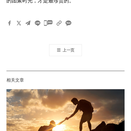
的团聚时光，才是最珍贵的。
카
카
오
톡
上一页
공
유
하
기
相关文章