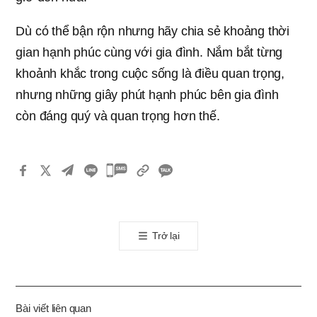
Dù có thể bận rộn nhưng hãy chia sẻ khoảng thời
gian hạnh phúc cùng với gia đình. Nắm bắt từng
khoảnh khắc trong cuộc sống là điều quan trọng,
nhưng những giây phút hạnh phúc bên gia đình
còn đáng quý và quan trọng hơn thế.
카
카
오
톡
Trở lại
공
유
하
기
Bài viết liên quan