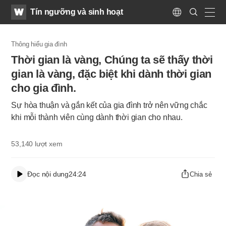
WATV
Search
Tín ngưỡng và sinh hoạt
Submit
Language
naviga
Thông hiểu gia đình
Thời gian là vàng, Chúng ta sẽ thấy thời
gian là vàng, đặc biệt khi dành thời gian
cho gia đình.
Sự hòa thuận và gắn kết của gia đình trở nên vững chắc
khi mỗi thành viên cùng dành thời gian cho nhau.
53,140
lượt xem
Đọc nội dung
24:24
Chia sẻ