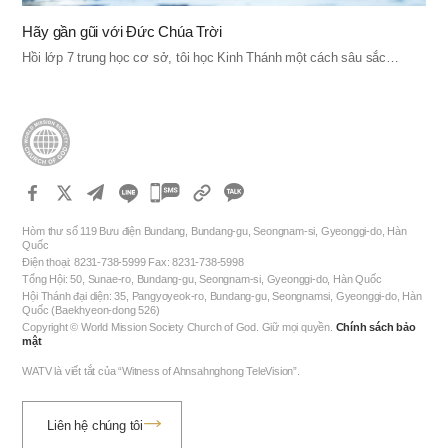
Hãy gần gũi với Đức Chúa Trời
Hồi lớp 7 trung học cơ sở, tôi học Kinh Thánh một cách sâu sắc…
카
카
Hòm thư số 119 Bưu điện Bundang, Bundang-gu, Seongnam-si, Gyeonggi-do, Hàn
오
Quốc
Điện thoại: 8231-738-5999 Fax: 8231-738-5998
톡
Tổng Hội: 50, Sunae-ro, Bundang-gu, Seongnam-si, Gyeonggi-do, Hàn Quốc
공
Hội Thánh đại diện: 35, Pangyoyeok-ro, Bundang-gu, Seongnamsi, Gyeonggi-do, Hàn
Quốc (Baekhyeon-dong 526)
유
Copyright © World Mission Society Church of God. Giữ mọi quyền.
Chính sách bảo
하
mật
기
WATV là viết tắt của “Witness of Ahnsahnghong TeleVision”.
Liên hệ chúng tôi