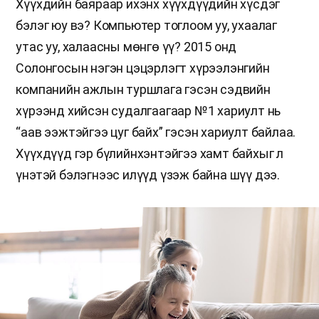
Хүүхдийн баяраар ихэнх хүүхдүүдийн хүсдэг
бэлэг юу вэ? Компьютер тоглоом уу, ухаалаг
утас уу, халаасны мөнгө үү? 2015 онд
Солонгосын нэгэн цэцэрлэгт хүрээлэнгийн
компанийн ажлын туршлага гэсэн сэдвийн
хүрээнд хийсэн судалгаагаар №1 хариулт нь
“аав ээжтэйгээ цуг байх” гэсэн хариулт байлаа.
Хүүхдүүд гэр бүлийнхэнтэйгээ хамт байхыг л
үнэтэй бэлэгнээс илүүд үзэж байна шүү дээ.