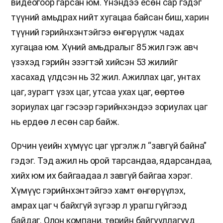
видеогоор гарсан юм. Үнэндээ есөн сар гэдэг
түүний амьдрах нийт хугацаа байсан биш, харин
түүний гэрийнхэнтэйгээ өнгөрүүлж чадах
хугацаа юм. Хүний амьдралыг 85 жил гэж авч
үзэхэд гэрийн эзэгтэй хийсэн 53 жилийг
хасахад үлдсэн нь 32 жил. Ажиллах цаг, унтах
цаг, зурагт үзэх цаг, утсаа ухах цаг, өөртөө
зориулах цаг гэсээр гэрийнхэндээ зориулах цаг
нь ердөө л есөн сар байж.
Орчин үеийн хүмүүс цаг үргэлж л “завгүй байна”
гэдэг. Тэд ажил нь орой тарсандаа, ядарсандаа,
хийх юм их байгаадаа л завгүй байгаа хэрэг.
Хүмүүс гэрийнхэнтэйгээ хамт өнгөрүүлэх,
амрах цаг ч байхгүй зүгээр л урагш гүйгээд
байдаг. Олон компани, төрийн байгууллагууд