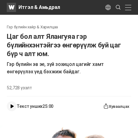
WATV
Search
Итгэл & Амьдрал
Submit
naviga
Language
Гэр бүлийн хайр & Харилцаа
Цаг бол алт Ялангуяа гэр
бүлийнхэнтэйгээ өнгөрүүлж буй цаг
бүр ч алт юм.
Гэр бүлийн эв эе, зүй зохицол цагийг хамт
өнгөрүүлэх үед бэхжиж байдаг.
52,728
үзэлт
Текст унших
25:00
Хуваалцах