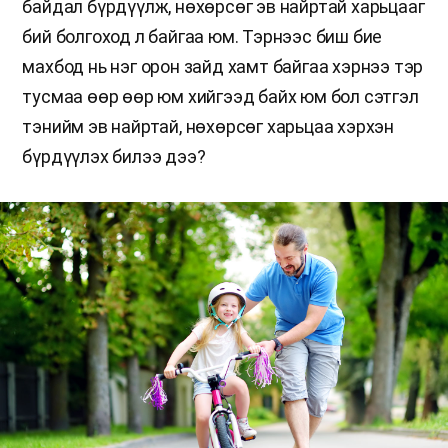
байдал бүрдүүлж, нөхөрсөг эв найртай харьцааг
бий болгоход л байгаа юм. Тэрнээс биш бие
махбод нь нэг орон зайд хамт байгаа хэрнээ тэр
тусмаа өөр өөр юм хийгээд байх юм бол сэтгэл
тэнийм эв найртай, нөхөрсөг харьцаа хэрхэн
бүрдүүлэх билээ дээ?