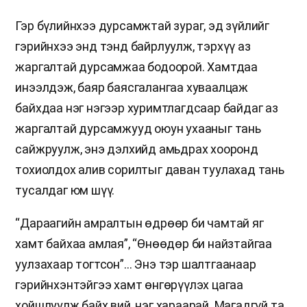
Гэр бүлийнхээ дурсамжтай зураг, эд зүйлийг
гэрийнхээ энд тэнд байрлуулж, тэрхүү аз
жаргалтай дурсамжаа бодоорой. Хамтдаа
инээлдэж, баяр баясгалангаа хуваалцаж
байхдаа нэг нэгээр хуримтлагдсаар байдаг аз
жаргалтай дурсамжууд оюун ухааныг тань
сайжруулж, энэ дэлхийд амьдрах хооронд
тохиолдох алив сорилтыг даван туулахад тань
тусалдаг юм шүү.
“Дараагийн амралтын өдрөөр би чамтай яг
хамт байхаа амлая”, “Өнөөдөр би найзтайгаа
уулзахаар тогтсон”… Энэ тэр шалтгаанаар
гэрийнхэнтэйгээ хамт өнгөрүүлэх цагаа
хойшлуулж байх вий, нэг хараарай. Магадгүй та