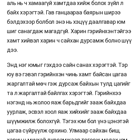
аль нь ч хамаагүй хамтдаа хийж болох зүйл л
байх хэрэгтэй. Гав ганцаараа баярын ширээ
бэлдэхээр болбол энэ нь хэцүү даалгавар юм
шиг санагдаж магадгүй. Харин гэрийнхэнтэйгээ
хамт хийвэл харин ч сайхан дурсамж болно шүү
дээ.
Энд нэг юмыг гэхдээ сайн санах хэрэгтэй. Тэр
юу вэ гэвэл гэрийнхэн чинь хамт байсан цагаа
жаргалтай мөч гэж дурсаж байхын тулд цагийг
та л жаргалтай байлгах хэрэгтэй. Гэрийнхээ
нэгэнд нь жолоо яаж барьдгийг зааж байхдаа
уурлаж, эсвэл хоол яаж хийхийг зааж байхдаа
шүүмжилж болохгүй. Тэгэх юм бол үнэ цэнэтэй
цагаа сүйрүүлж орхино. Улмаар сайхан биш,
харин ч муухай дурсамжаар төгсөж мэдэх юм.