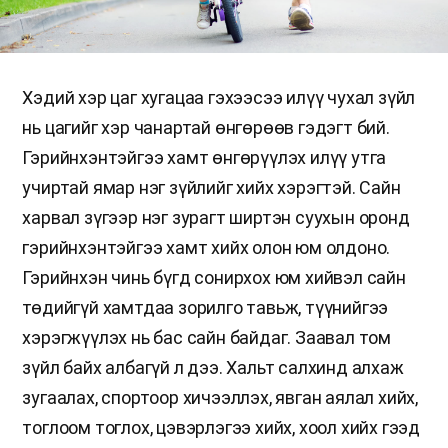
Хэдий хэр цаг хугацаа гэхээсээ илүү чухал зүйл
нь цагийг хэр чанартай өнгөрөөв гэдэгт бий.
Гэрийнхэнтэйгээ хамт өнгөрүүлэх илүү утга
учиртай ямар нэг зүйлийг хийх хэрэгтэй. Сайн
харвал зүгээр нэг зурагт ширтэн суухын оронд
гэрийнхэнтэйгээ хамт хийх олон юм олдоно.
Гэрийнхэн чинь бүгд сонирхох юм хийвэл сайн
төдийгүй хамтдаа зорилго тавьж, түүнийгээ
хэрэгжүүлэх нь бас сайн байдаг. Заавал том
зүйл байх албагүй л дээ. Хальт салхинд алхаж
зугаалах, спортоор хичээллэх, явган аялал хийх,
тоглоом тоглох, цэвэрлэгээ хийх, хоол хийх гээд