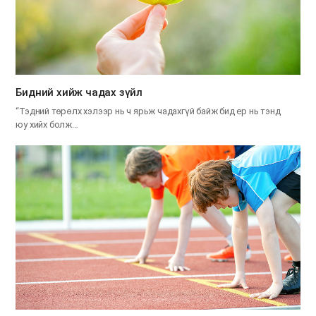
​Бидний хийж чадах зүйл
“Тэдний төрөлх хэлээр нь ч ярьж чадахгүй байж бид ер нь тэнд
юу хийх болж…