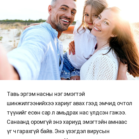
Тавь эргэм насны нэг эмэгтэй
шинжилгээнийхээ хариуг авах гээд эмчид очтол
түүнийг есөн сар л амьдрах нас үлдсэн гэжээ.
Санаанд оромгүй энэ хариуд эмэгтэйн амнаас
үг ч гарахгүй байв. Энэ үзэгдэл вирусын