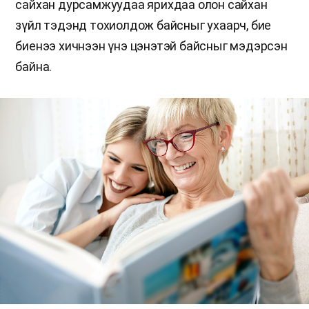
сайхан дурсамжуудаа ярихдаа олон сайхан
зүйл тэдэнд тохиолдож байсныг ухаарч, бие
биенээ хичнээн үнэ цэнэтэй байсныг мэдэрсэн
байна.