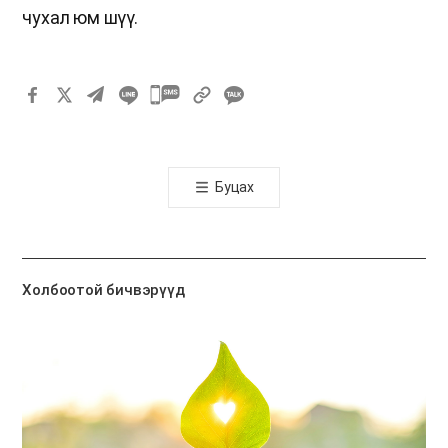
чухал юм шүү.
카
카
오
톡
Буцах
공
유
하
기
Холбоотой бичвэрүүд