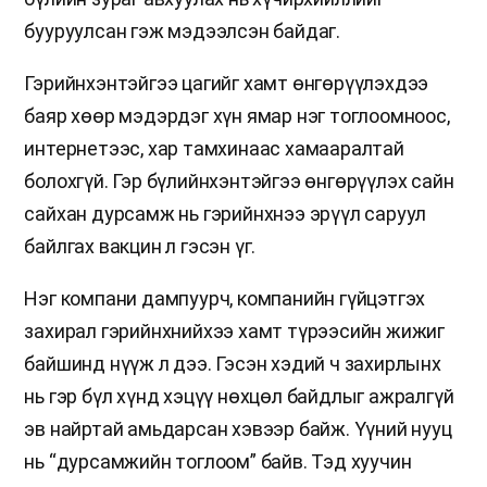
бууруулсан гэж мэдээлсэн байдаг.
Гэрийнхэнтэйгээ цагийг хамт өнгөрүүлэхдээ
баяр хөөр мэдэрдэг хүн ямар нэг тоглоомноос,
интернетээс, хар тамхинаас хамааралтай
болохгүй. Гэр бүлийнхэнтэйгээ өнгөрүүлэх сайн
сайхан дурсамж нь гэрийнхнээ эрүүл саруул
байлгах вакцин л гэсэн үг.
Нэг компани дампуурч, компанийн гүйцэтгэх
захирал гэрийнхнийхээ хамт түрээсийн жижиг
байшинд нүүж л дээ. Гэсэн хэдий ч захирлынх
нь гэр бүл хүнд хэцүү нөхцөл байдлыг ажралгүй
эв найртай амьдарсан хэвээр байж. Үүний нууц
нь “дурсамжийн тоглоом” байв. Тэд хуучин