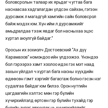
боловсролын талаар их ярьдаг ч угтаа бага
наснаасаа хадгалагдан үлдсэн сайхан, гэгээн
дурсамж л магадгүй хамгийн сайн боловсрол
байж мэдэх юм. Хүн ийм л дурсамжийг
амьдралдаа тээж явдаг бол насныхаа эцэс
хүртэл аюулгүй байдаг.”
Оросын их зохиолч Достоевский “Ах дүү
Карамазов” номондоо ийн үлдээжээ. Үнэндээ
бол гэрээрээ хамт хоолоо идэх гэх мэт наад
захын үйлдэл ч хүртэл бага насны хүүхдийн
өдөөсөн гэмт хэргийг багасгаж болно гэсэн нэг
судалгаа байдаг юм билээ. Орон нутгийн
цагдаагийн хэлтэс мөн гэр бүлийн
хүчирхийлэлд өртсөн гэр бүлийн тухайд гэр
бүлийн зураг авхуулах нь хүчирхийллийг