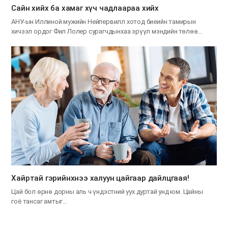
Сайн хийх ба хамаг хүч чадлаараа хийх
АНУ-ын Иллиной мужийн Нейпервилл хотод биеийн тамирын
хичээл ордог Фил Лолер сурагчдынхаа эрүүл мэндийн төлөө…
Хайртай гэрийнхнээ халуун цайгаар дайлцгаая!
Цай бол өрнө дорны аль ч үндэстний уух дуртай унд юм. Цайны
гоё тансаг амтыг…