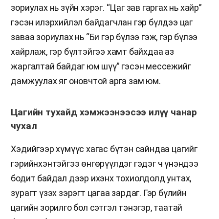
зориулах нь зүйн хэрэг. “Цаг зав гаргах нь хайр”
гэсэн илэрхийлэл байдагчлан гэр бүлдээ цаг
заваа зориулах нь “Би гэр бүлээ гэж, гэр бүлээ
хайрлаж, гэр бүлтэйгээ хамт байхдаа аз
жаргалтай байдаг юм шүү” гэсэн мессежийг
дамжуулах яг оновчтой арга зам юм.
Цагийн тухайд хэмжээнээсээ илүү чанар
чухал
Хэдийгээр хүмүүс хагас бүтэн сайндаа цагийг
гэрийнхэнтэйгээ өнгөрүүлдэг гэдэг ч үнэндээ
бодит байдал дээр ихэнх тохиолдолд унтах,
зурагт үзэх зэрэгт цагаа зардаг. Гэр бүлийн
цагийн зорилго бол сэтгэл тэнэгэр, таатай