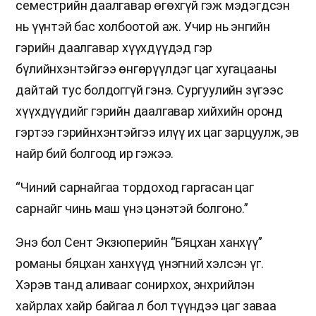
семестрийн даалгавар өгөхгүй гэж мэдэгдсэн
нь үүнтэй бас холбоотой аж. Учир нь энгийн
гэрийн даалгавар хүүхдүүдэд гэр
бүлийнхэнтэйгээ өнгөрүүлдэг цаг хугацааны
дайтай тус болдоггүй гэнэ. Сургуулийн зүгээс
хүүхдүүдийг гэрийн даалгавар хийхийн оронд
гэртээ гэрийнхэнтэйгээ илүү их цаг зарцуулж, эв
найр бий болгоод ир гэжээ.
“Чиний сарнайгаа тордоход гаргасан цаг
сарнайг чинь маш үнэ цэнэтэй болгоно.”
Энэ бол Сент Экзюперийн “Бяцхан ханхүү”
романы бяцхан ханхүүд үнэгний хэлсэн үг.
Хэрэв танд аливааг сонирхох, энхрийлэн
хайрлах хайр байгаа л бол түүндээ цаг заваа