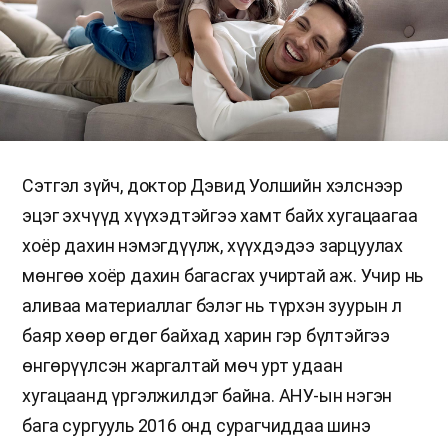
Сэтгэл зүйч, доктор Дэвид Уолшийн хэлснээр
эцэг эхчүүд хүүхэдтэйгээ хамт байх хугацаагаа
хоёр дахин нэмэгдүүлж, хүүхдэдээ зарцуулах
мөнгөө хоёр дахин багасгах учиртай аж. Учир нь
аливаа материаллаг бэлэг нь түрхэн зуурын л
баяр хөөр өгдөг байхад харин гэр бүлтэйгээ
өнгөрүүлсэн жаргалтай мөч урт удаан
хугацаанд үргэлжилдэг байна. АНУ-ын нэгэн
бага сургууль 2016 онд сурагчиддаа шинэ