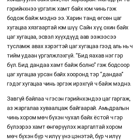
гэрийнхнээ үргэлж хамт байх юм чинь гэж
бодож байж мэднэ ээ. Харин танд өгсөн цаг
хугацаа хязгаартай юм шүү. Сайн хүү, охин байх
цаг хугацаа, эсвэл хүүхдүүд аав ээжээсээ
тусламж авах хэрэгтэй цаг хугацаа гээд аль нь ч
тийм удаан үргэлжлэхгүй. “Бид яахав нэг гэр
бүл. Бид дандаа хамт байж болно” гэж бодсоор
цаг хугацаа урсан байх хооронд тэр “дандаа”
гэдэг хугацаа чинь эргэж ирэхгүй ч байж мэднэ.
Завгүй байлаа ч гэсэн гэрийнхэндээ цаг гаргаж,
аз жаргалаа хуваалцаж байгаарай. Амьдралын
чинь хором мөч бүхэн чухал байх ёстой ч гэр
бүлээрээ хамт өнгөрүүлэх жаргалтай хором
мөч бүхэн бүр ч илүү үнэ цэнэтэй, бүр ч илүү