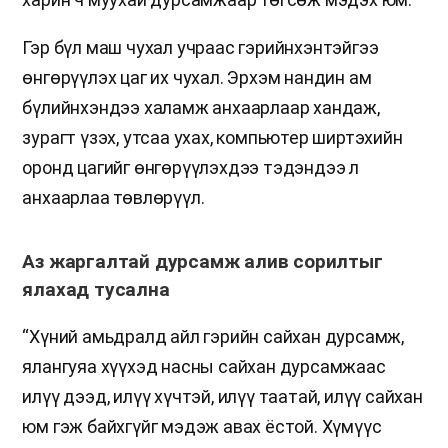
Гэр бүл маш чухал учраас гэрийнхэнтэйгээ
өнгөрүүлэх цаг их чухал. Эрхэм нандин ам
бүлийнхэндээ халамж анхаарлаар хандаж,
зурагт үзэх, утсаа ухах, компьютер ширтэхийн
оронд цагийг өнгөрүүлэхдээ тэдэндээ л
анхаарлаа төвлөрүүл.
Аз жаргалтай дурсамж алив сорилтыг
ялахад тусална
“Хүний амьдралд айл гэрийн сайхан дурсамж,
ялангуяа хүүхэд насны сайхан дурсамжаас
илүү дээд, илүү хүчтэй, илүү таатай, илүү сайхан
юм гэж байхгүйг мэдэж авах ёстой. Хүмүүс