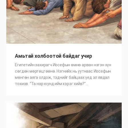
Амьтай холбоотой байдаг учир
Египетийн захирагч Иосефын өмнө арван нэгэн хүн
сөгдөн мөргөцгөөнө. Нэгнийх нь уутнаас Иосефын
мөнгөн аяга олдож, тэднийг байцаах үед эл явдал
тохиов. “Та нар юунд ийм хэрэг хийв?”…