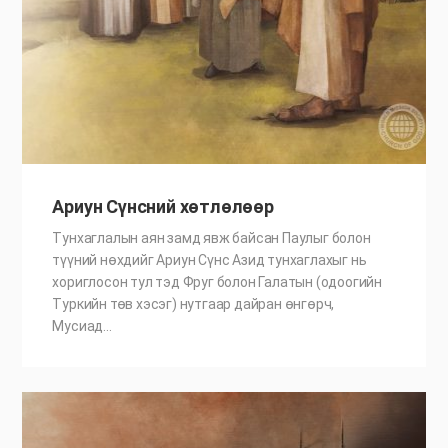
Ариун Сүнсний хөтлөлөөр
Тунхаглалын аян замд явж байсан Паулыг болон
түүний нөхдийг Ариун Сүнс Азид тунхаглахыг нь
хориглосон тул тэд Фруг болон Галатын (одоогийн
Туркийн төв хэсэг) нутгаар дайран өнгөрч,
Мусиад…