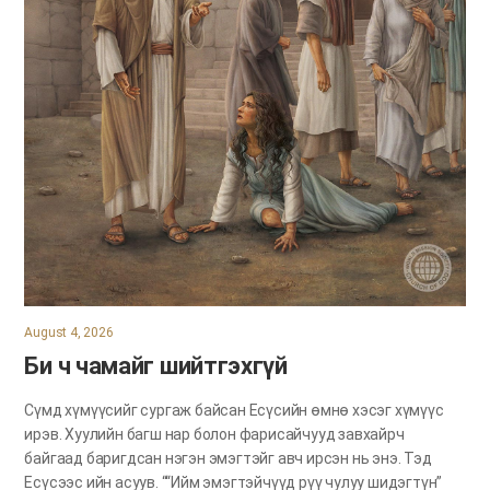
August 4, 2026
Би ч чамайг шийтгэхгүй
Сүмд хүмүүсийг сургаж байсан Есүсийн өмнө хэсэг хүмүүс
ирэв. Хуулийн багш нар болон фарисайчууд завхайрч
байгаад баригдсан нэгэн эмэгтэйг авч ирсэн нь энэ. Тэд
Есүсээс ийн асуув. ““Ийм эмэгтэйчүүд рүү чулуу шидэгтүн”