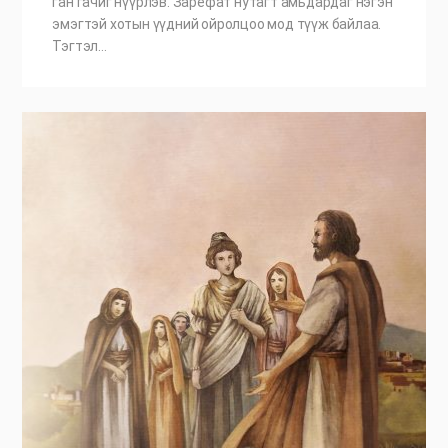
ган гачиг нүүрлэв. Зарефат нутагт амьдардаг нэгэн
эмэгтэй хотын үүдний ойролцоо мод түүж байлаа.
Тэгтэл…