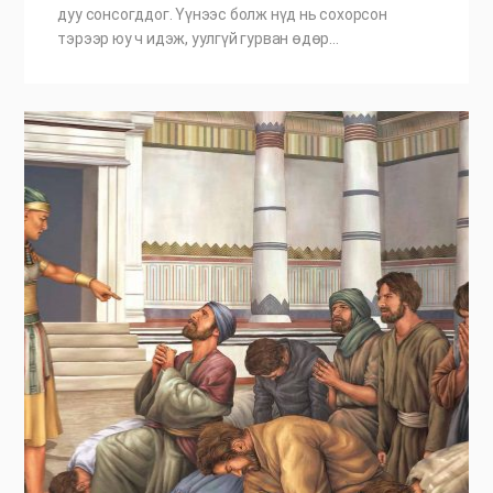
дуу сонсогддог. Үүнээс болж нүд нь сохорсон
тэрээр юу ч идэж, уулгүй гурван өдөр…