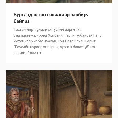
Бурханд нэгэн санаагаар залбирч
байлаа
Тахилч нар, сүмийн харуулын дарга бас
садукайчууд ирээд Христийг гэрчилж байсан Петр
Иохан хоёрыг баривчлав. Тэд Петр Иохан нарыг
“Есүсийн нэрээр огт ярьж, сургаж болохгүй” гэж
заналхийлсэн ч…