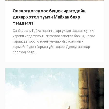
Олзлогдогсдоос буцаж ирэгсдийн
даяар хотол түмэн Майхан баяр
тэмдэглэ
Санбаллат, Тобиа нарын эсэргүүцэл саадан дунд ч
израиль ард түмэн нэг гартаа зэвсгээ барьж, нөгөө
гараараа тоосго өрөн, улмаар Иерусалимын
хэрмийг бүрэн барьж гүйцээжээ. Долдугаар сар
болоход баяр…