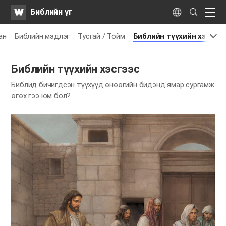
WATV
Search
Библийн үг
Submit
naviga
Language
ан
Библийн мэдлэг
Тусгай / Тойм
Библийн түүхийн хэсгээ
Библийн түүхийн хэсгээс
Библид бичигдсэн түүхүүд өнөөгийн бидэнд ямар сургамж
өгөх гээ юм бол?