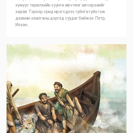
хүмүүс төрөлхийн суунги өвчтөнг авч ирэхийг
харав. Тэрээр сүмд ирэгсдээс гуйлга гуйх гэж
дааман хаалганы дэргэд суудаг байжээ. Петр,
Иохан…