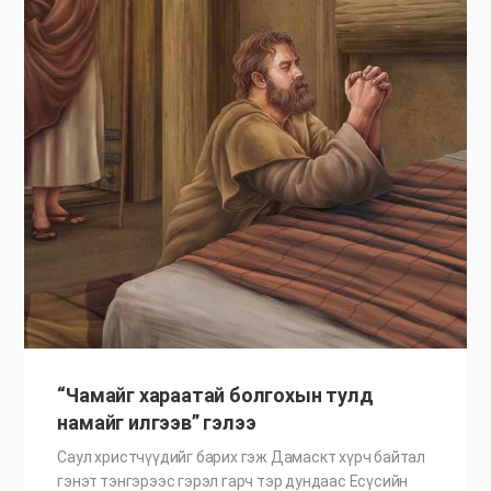
“Чамайг хараатай болгохын тулд
намайг илгээв” гэлээ
Саул христчүүдийг барих гэж Дамаскт хүрч байтал
гэнэт тэнгэрээс гэрэл гарч тэр дундаас Есүсийн