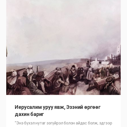
Иерусалим уруу явж, Эзэний өргөөг
дахин бариг
“Энэ бүхэл нутаг эзгүйрэл болон айдас болж, эдгээр