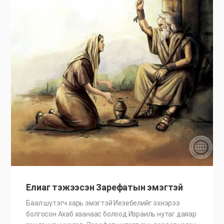
Елиаг тэжээсэн Зарефатын эмэгтэй
Баал шүтэгч харь эмэгтэй Иезебелийг эхнэрээ
болгосон Ахаб хаанаас болоод Израиль нутаг даяар