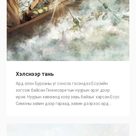
Хэлснээр тань
Ард олон Бурханы үг сонсох гэсэндээ Есүсийн
зогсож байсан Геннесаретын нуурын эрэг дээр
ирэв. Нуурын хөвөөнд хоёр завь байхыг харсан Есүс
Симоны завин дээр гараад, завин дээрээс ард…