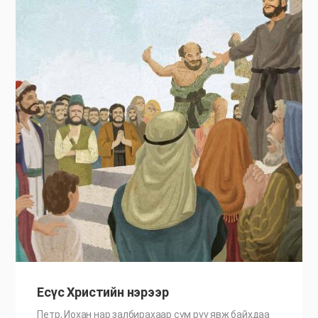
Есүс Христийн нэрээр
Петр, Иохан нар залбирахаар сүм рүү явж байхдаа