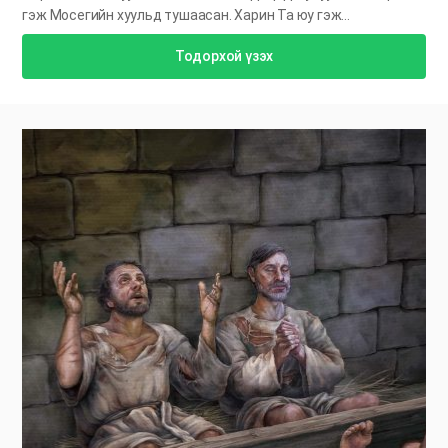
гэж Мосегийн хуульд тушаасан. Харин Та юу гэж…
Тодорхой үзэх