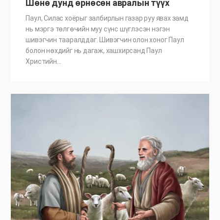
Шөнө дунд өрнөсөн авралын түүх
Паул, Силас хоёрыг залбирлын газар руу явах замд
нь мэргэ төлгөчийн муу сүнс шүглэсэн нэгэн
шивэгчин тааралддаг. Шивэгчин олон хоног Паул
болон нөхдийг нь дагаж, хашхирсанд Паул
Христийн…