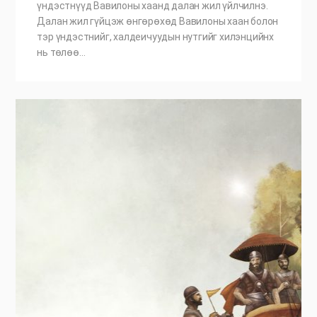
үндэстнүүд Вавилоны хаанд далан жил үйлчилнэ.
Далан жил гүйцэж өнгөрөхөд Вавилоны хаан болон
тэр үндэстнийг, халдеичуудын нутгийг хилэнцийнх
нь төлөө…