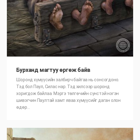
Бурханд магтуу өргөж байв
Шоронд хүмүүсийн залбирч байгаа нь сонсогдоно.
Тэд бол Паул, Силас нар. Тэд хилсээр шоронд
хоригдож байлаа. Мэргэ төлгөчийн сүнстэй нэгэн
шивэгчин Паултай хамт яваа хүмүүсийг даган олон
өдөр…