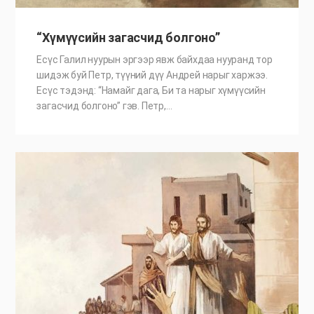
“Хүмүүсийн загасчид болгоно”
Есүс Галил нуурын эргээр явж байхдаа нууранд тор
шидэж буй Петр, түүний дүү Андрей нарыг харжээ.
Есүс тэдэнд: “Намайг дага, Би та нарыг хүмүүсийн
загасчид болгоно” гэв. Петр,…