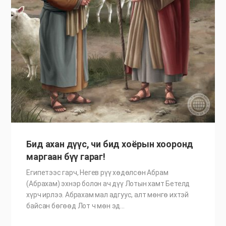
Бид ахан дүүс, чи бид хоёрын хооронд
маргаан бүү гараг!
Египетээс гарч, Негев рүү хөдөлсөн Абрам
(Абрахам) эхнэр болон ач дүү Лотын хамт Бетелд
хүрч ирлээ. Абрахам мал адгуус, алт мөнгө ихтэй
байсан бөгөөд Лот ч мөн эд…