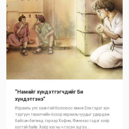
“Намайг хүндэтгэгчдийг Би
хүндэтгэнэ”
Израиль улс хаантай болохоос өмнө Ели гэдэг хүн
тэргүүн тахилчийн ёсоор израильчуудыг удирдаж
байсан бөгөөд тэрээр Хофни, Финехас гэдэг хоёр
хүүтэй байв. Хоёр хүү нь ч гэсэн эцгээ…