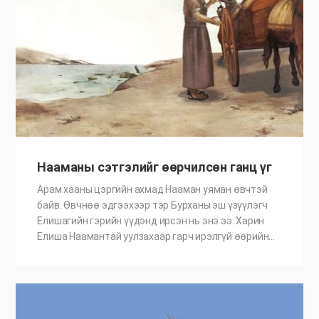
Нааманы сэтгэлийг өөрчилсөн ганц үг
Арам хааны цэргийн ахмад Нааман уяман өвчтэй
байв. Өвчнөө эдгээхээр тэр Бурханы эш үзүүлэгч
Елишагийн гэрийн үүдэнд ирсэн нь энэ ээ. Харин
Елиша Наамантай уулзахаар гарч ирэлгүй өөрийн…