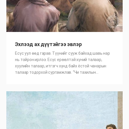
Эхлээд ах дүүтэйгээ эвлэр
Есүс уул өөд гарав. Түүнийг сууж байхад шавь нар
нь тойрон ирлээ. Есүс ерөөлтэй хүний талаар,
хуулийн талаар, итгэгч хүнд байх ёстой чанарын
талаар тодорхой сургамжлав. “Чи тахилын…