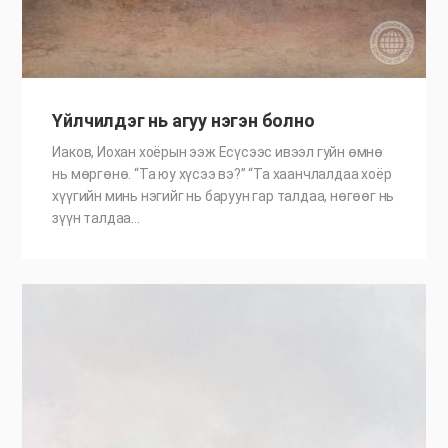
Үйлчилдэг нь агуу нэгэн болно
Иаков, Иохан хоёрын ээж Есүсээс ивээл гуйн өмнө
нь мөргөнө. “Та юу хүсээ вэ?” “Та хаанчлалдаа хоёр
хүүгийн минь нэгийг нь баруун гар талдаа, нөгөөг нь
зүүн талдаа…