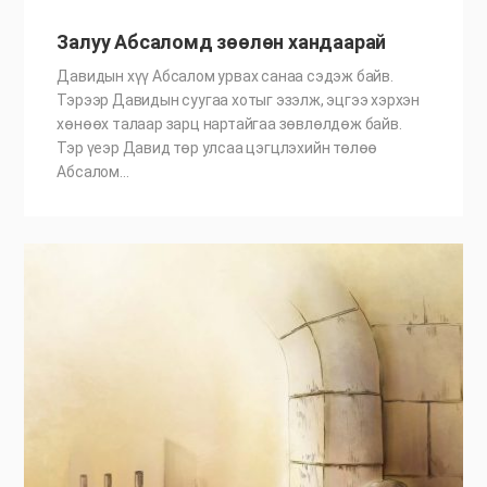
Залуу Абсаломд зөөлөн хандаарай
Давидын хүү Абсалом урвах санаа сэдэж байв.
Тэрээр Давидын суугаа хотыг эзэлж, эцгээ хэрхэн
хөнөөх талаар зарц нартайгаа зөвлөлдөж байв.
Тэр үеэр Давид төр улсаа цэгцлэхийн төлөө
Абсалом…