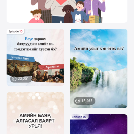
23,251
15,463