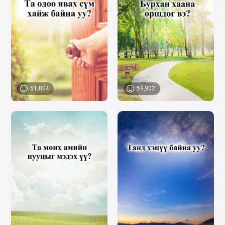
51,004
59,902