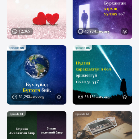
46,934
12,365
31,293
36,181