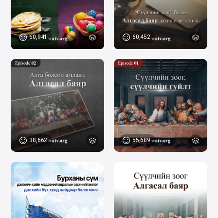
60,941
60,452
38,662
55,689