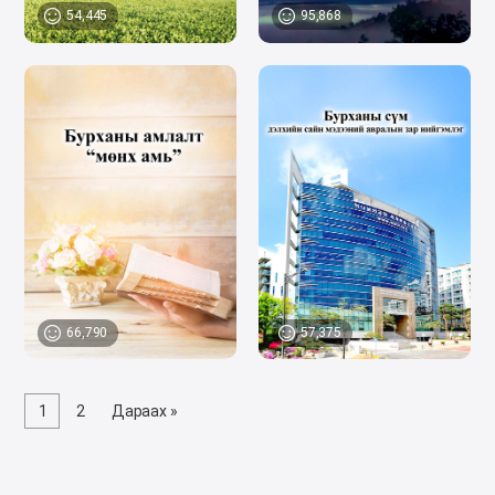
54,445
95,868
66,790
57,375
1
2
Дараах »