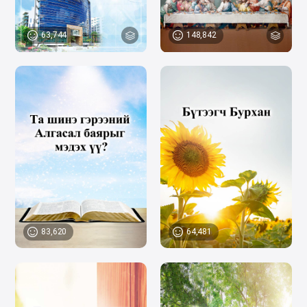
63,744
148,842
83,620
64,481