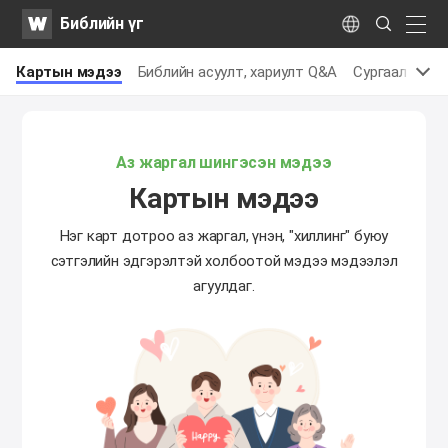
WATV
Search
Библийн үг
Submit
naviga
Language
ч
Картын мэдээ
Библийн асуулт, хариулт Q&A
Сургаал
Биб
Аз жаргал шингэсэн мэдээ
Картын мэдээ
Нэг карт дотроо аз жаргал, үнэн, "хиллинг" буюу
сэтгэлийн эдгэрэлтэй холбоотой мэдээ мэдээлэл
агуулдаг.