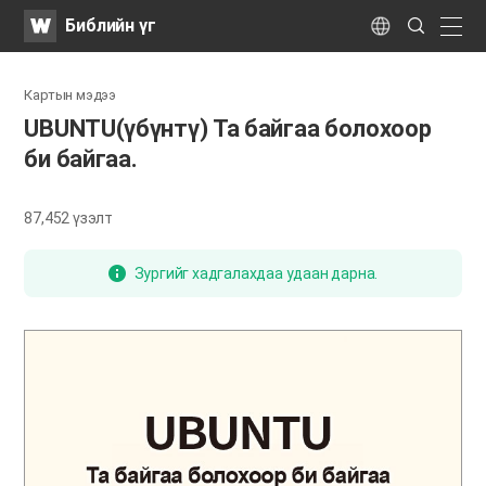
WATV
Search
Библийн үг
Submit
naviga
Language
Картын мэдээ
UBUNTU(үбүнтү) Та байгаа болохоор
би байгаа.
87,452
үзэлт
Зургийг хадгалахдаа удаан дарна.