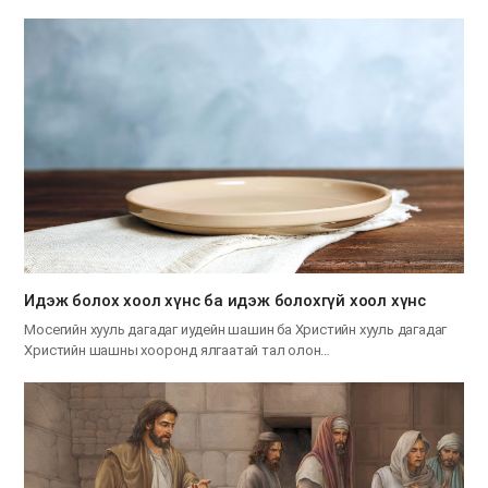
Идэж болох хоол хүнс ба идэж болохгүй хоол хүнс
Мосегийн хууль дагадаг иудейн шашин ба Христийн хууль дагадаг
Христийн шашны хооронд ялгаатай тал олон…