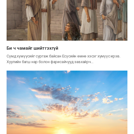
Би ч чамайг шийтгэхгүй
Сүмд хүмүүсийг сургаж байсан Есүсийн өмнө хэсэг хүмүүс ирэв.
Хуулийн багш нар болон фарисайчууд завхайрч…