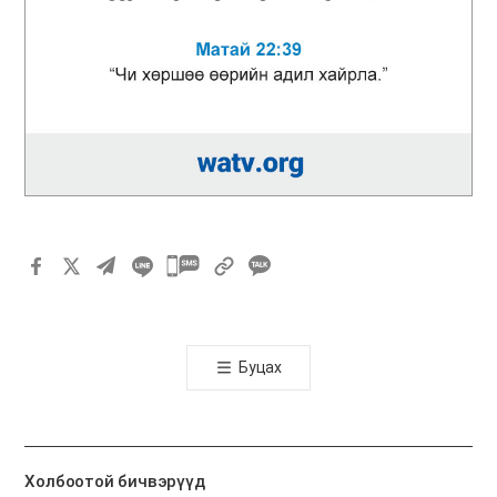
카
카
오
톡
Буцах
공
유
하
기
Холбоотой бичвэрүүд