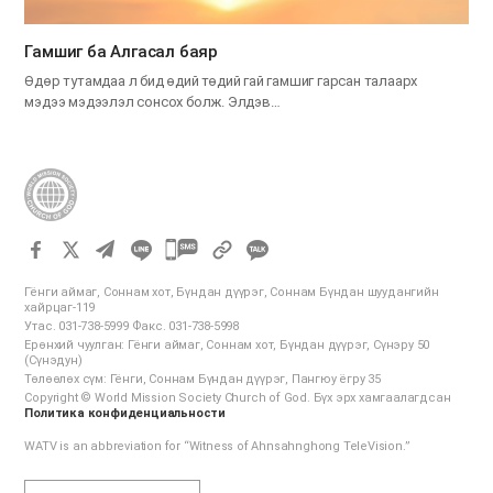
Гамшиг ба Алгасал баяр
Өдөр тутамдаа л бид өдий төдий гай гамшиг гарсан талаарх
мэдээ мэдээлэл сонсох болж. Элдэв…
카
카
Гёнги аймаг, Соннам хот, Бүндан дүүрэг, Соннам Бүндан шуудангийн
오
хайрцаг-119
Утас. 031-738-5999 Факс. 031-738-5998
톡
Ерөнхий чуулган: Гёнги аймаг, Соннам хот, Бүндан дүүрэг, Сүнэру 50
공
(Сүнэдун)
Төлөөлөх сүм: Гёнги, Соннам Бүндан дүүрэг, Пангюу ёгру 35
유
Copyright © World Mission Society Church of God. Бүх эрх хамгаалагдсан
하
Политика конфиденциальности
기
WATV is an abbreviation for “Witness of Ahnsahnghong TeleVision.”