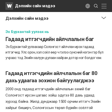
WATV
Search
Дэлхийн сайн мэдээ
Submit
naviga
Language
Дэлхийн сайн мэдээ
me
Эх Бурхантай уулзах нь
tog
but
Гадаад итгэгчдийн айлчлалын баг
Эх Бурхантай уулзахаар Солонгост айлчлан ирэх гадаад
итгэгчид.
Улс орон, хэл соёл өөр ч гэлээ сүнсний нэгэн гэр бүл
учраас тэд Эхийн халуун дулаан хайран дотор нэг болдог юм.
Гадаад итгэгчдийн айлчлалын баг 80
дахь удаагаа зохион байгуулагджээ
2000 онд гадаад итгэгчдийн айлчлалын эхний баг
Солонгост ирсэн цагаас хойш эдүгээ 80 дахь удаад
хүрээд байна. Жилд дунджаар 1500 орчим итгэгч Эхийн
хайрыг биширч, Солонгосын төрөл бүрийн соёлтой