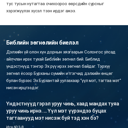
тус тусын нутагтаа очихоороо өөрсдийн сурсныг
хэрэгжүүлэх хүсэл тээн ирдэг ажээ.
Библийн зөгнөлийн биелэл
Дэлхийн үй олон хүн дорнын хязгаарын Солонгос улсад
айлчлан ирэх тухай Библийн зөгнөл бий. Библид
үндэстнүүд тэнгэр Эх рүү ирэх зөгнөл байдаг. Тэрхүү
зөгнөл ёсоор Бурханы сүмийн итгэгчид дэлхийн өнцөг
булан бүрээс Эх Бурхантай уулзахаар “үүл мэт, тагтаа мэт”
нисэн ирцгээдэг.
Үндэстнүүд гэрэл уруу чинь, хаад мандах туяа
уруу чинь ирнэ. ...
Үүл мэт үүрэндээ буцах
тагтаанууд мэт нисэж буй тэд хэн бэ?
Иса 60:3-8