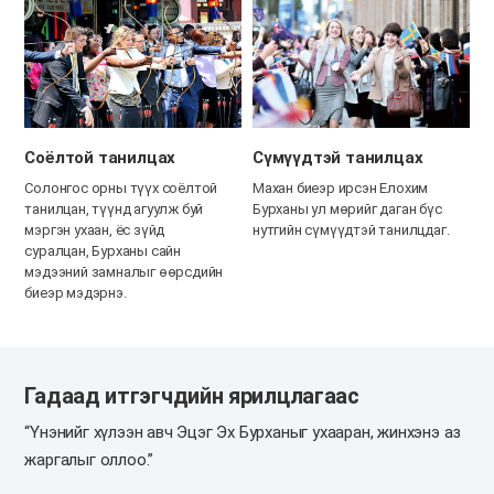
Соёлтой танилцах
Сүмүүдтэй танилцах
Солонгос орны түүх соёлтой
Махан биеэр ирсэн Елохим
танилцан, түүнд агуулж буй
Бурханы ул мөрийг даган бүс
мэргэн ухаан, ёс зүйд
нутгийн сүмүүдтэй танилцдаг.
суралцан, Бурханы сайн
мэдээний замналыг өөрсдийн
биеэр мэдэрнэ.
Гадаад итгэгчдийн ярилцлагаас
“Үнэнийг хүлээн авч Эцэг Эх Бурханыг ухааран,
жинхэнэ аз
жаргалыг оллоо.”