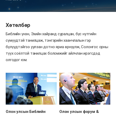
Хөтөлбөр
Библийн үнэн, Эхийн хайранд суралцан, бүс нутгийн
сүмүүдтэй танилцаж, тэнгэрийн хаанчлалын гэр
бүлүүдтэйгээ уулзан дотно яриа өрнүүлж, Солонгос орны
түүх соёлтой танилцах боломжийг айлчлан ирэгсдэд
олгодог юм.
Олон улсын Библийн
Олон улсын форум &