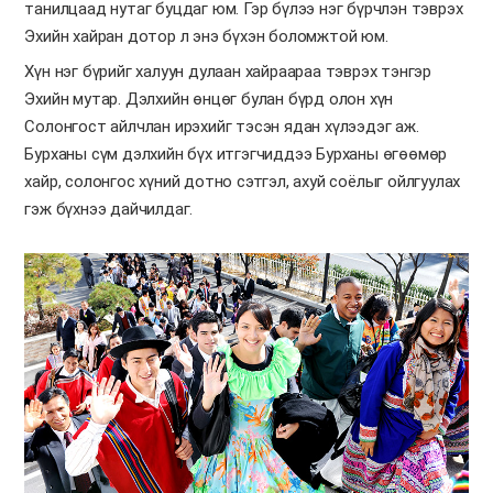
танилцаад нутаг буцдаг юм. Гэр бүлээ нэг бүрчлэн тэврэх
Эхийн хайран дотор л энэ бүхэн боломжтой юм.
Хүн нэг бүрийг халуун дулаан хайраараа тэврэх тэнгэр
Эхийн мутар. Дэлхийн өнцөг булан бүрд олон хүн
Солонгост айлчлан ирэхийг тэсэн ядан хүлээдэг аж.
Бурханы сүм дэлхийн бүх итгэгчиддээ Бурханы өгөөмөр
хайр, солонгос хүний дотно сэтгэл, ахуй соёлыг ойлгуулах
гэж бүхнээ дайчилдаг.