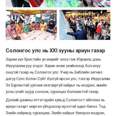
Солонгос улс нь XXI зууны ариун газар
Зарим хүн Христийн ул мөрийг олох гэж Израиль дахь
Иерусалим руу очдог. Харин өнөө үеийнхэнд бол илүү
онцгой газар нь Солонгос улс. Учир нь Библийн зөгнөл
дагуу Сүнс болон Сүйт бүсгүй ирсэн улс, тэнгэр Иерусалим
Эх Бурхантай уулзаж хязгааргүй хайрыг нь мэдрэн, амийн
усны үгийг шууд сонсож, суралцах боломжтой газар.
Дэлхий дахины итгэгчдийн хувьд Солонгост айлчлах нь
ариун газарт мөргөл үйлдэхээр ирэхтэй адил билээ. Тэд
Эхийн хайранд суралцаж, Эхийн хайрыг биеэрээ мэдрэн,