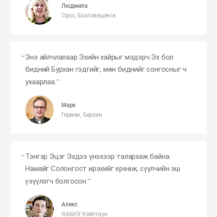
Людмила
Орос, Благовещенск
Энэ айлчлалаар Эхийн хайрыг мэдэрч Эх бол
бидний Бурхан гэдгийг, мөн биднийг сонгосныг ч
ухаарлаа.
Марк
Герман, Берлин
Тэнгэр Эцэг Эхдээ үнэхээр талархаж байна.
Намайг Солонгост ирэхийг ерөөж, сүүлчийн эш
үзүүлэгч болгосон.
Алекс
ӨАБНУ, Кейптаун