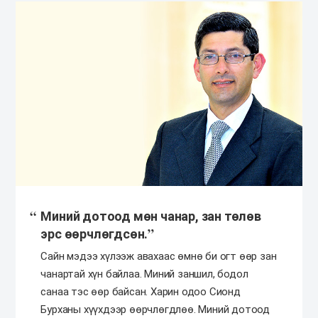
Миний дотоод мөн чанар, зан төлөв
эрс өөрчлөгдсөн.
Сайн мэдээ хүлээж авахаас өмнө би огт өөр зан
чанартай хүн байлаа. Миний заншил, бодол
санаа тэс өөр байсан. Харин одоо Сионд
Бурханы хүүхдээр өөрчлөгдлөө. Миний дотоод