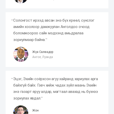
Солонгост ирээд авсан энэ бүх ерөөл, сүнслэг
амийн хоолоор дамжуулан Анголдоо очоод
боломжоороо сайн мэдээнд амьдралаа
зориулмаар байна.
Жүа Салвадор
Ангол, Луанда
Эцэг, Эхийн соёрхсон агуу хайранд хариулах арга
байхгүй байх. Гэвч хийж чадах зүйл маань Эхийн
энэ газарт яруу алдар, магтаал авахад нь бүхнээ
зориулах явдал.
Жон