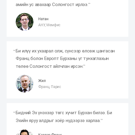
амийн ус авахаар Солонгост ирлээ.
Натан
АНУ, Мемфис
Би илүү их ухаарал олж, сүнсээр өлсөж цангасан
Франц болон Европт Бурханы үг тунхаглахын
төлөө Солонгост айлчлан ирсэн.
Жил
Франц, Парис
Бидний Эх үнэхээр төгс хүчит Бурхан билээ. Би
Эхийн яруу алдрыг хоёр нүдээрээ харлаа.
Карлос Франк