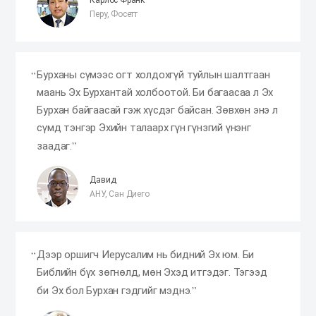
Перу, Фосетт
Бурханы сүмээс огт холдохгүй туйлын шалтгаан
маань Эх Бурхантай холбоотой. Би багаасаа л Эх
Бурхан байгаасай гэж хүсдэг байсан. Зөвхөн энэ л
сүмд тэнгэр Эхийн талаарх гүн гүнзгий үнэнг
заадаг.
Давид
АНУ, Сан Диего
Дээр оршигч Иерусалим нь бидний Эх юм. Би
Библийн бүх зөгнөлд, мөн Эхэд итгэдэг. Тэгээд
би Эх бол Бурхан гэдгийг мэднэ.