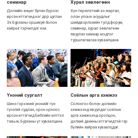
семинар
Хурал зөвлөгөөн
Дэлхийн өнцөг булан бүрээс
Хүн төрөлхтний аз жаргал,
ирсэн итгэгчид нэг дор цуглан
олон улсын асуудлыг
Эх Бурханы оршихуй болон
шийдвэрлэхийн тулд
форум,
хайрыг гэрчилдэг юм.
семинар, хурал зөвлөгөөн
явуулах замаар мэдлэг
туршлагаасаа хуваалцана.
Үнэний сургалт
Соёлын арга хэмжээ
Шинэ гэрээний үнэнийг гүн
Солонгос болон дэлхийн
гүнзгий судлан,
орон орноос
хэмжээнд явуулдаг соёлын
ирсэн итгэгчид Библийн илтгэл
арга хэмжээнд оролцон,
тавьж, Бурханы үг хуваалцана.
дэлхий дахины итгэгчидтэй гэр
бүлийн хайраа хуваалцдаг.