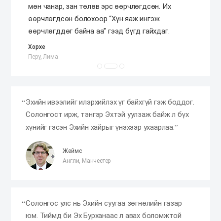
мөн чанар, зан төлөв эрс өөрчлөгдсөн. Их
өөрчлөгдсөн болохоор “Хүн яаж ингэж
өөрчлөгддөг байна аа” гээд бүгд гайхдаг.
Хорхе
Перу, Лима
Эхийн ивээлийг илэрхийлэх үг байхгүй гэж боддог.
Солонгост ирж, тэнгэр Эхтэй уулзаж байж л бүх
хүнийг гэсэн Эхийн хайрыг үнэхээр ухаарлаа.
Жеймс
Англи, Манчестер
Солонгос улс нь Эхийн суугаа зөгнөлийн газар
юм. Тиймд би Эх Бурханаас л авах боломжтой