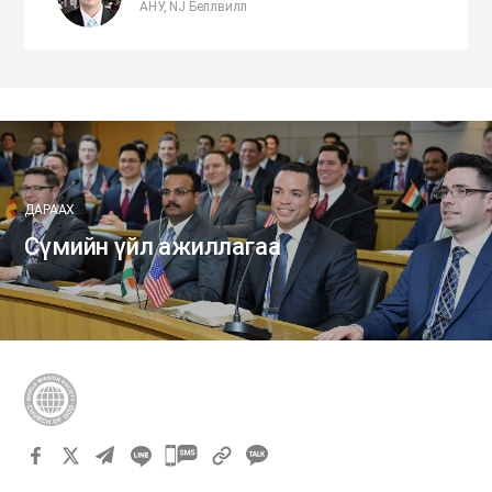
АНУ, NJ Беллвилл
ДАРААХ
Сүмийн үйл ажиллагаа
카
카