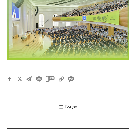
카
카
오
톡
Буцах
공
유
하
기