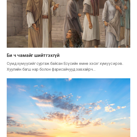
Би ч чамайг шийтгэхгүй
Сүмд хүмүүсийг сургаж байсан Есүсийн өмнө хэсэг хүмүүс ирэв.
Хуулийн багш нар болон фарисайчууд завхайрч…