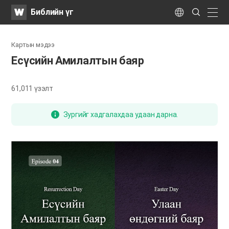
WATV
Search
Библийн үг
Submit
naviga
Language
Картын мэдээ
Есүсийн Амилалтын баяр
61,011
үзэлт
Зургийг хадгалахдаа удаан дарна.