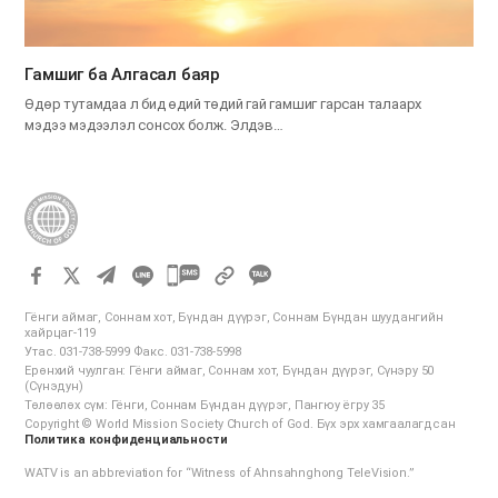
Гамшиг ба Алгасал баяр
Өдөр тутамдаа л бид өдий төдий гай гамшиг гарсан талаарх
мэдээ мэдээлэл сонсох болж. Элдэв…
카
카
Гёнги аймаг, Соннам хот, Бүндан дүүрэг, Соннам Бүндан шуудангийн
오
хайрцаг-119
Утас. 031-738-5999 Факс. 031-738-5998
톡
Ерөнхий чуулган: Гёнги аймаг, Соннам хот, Бүндан дүүрэг, Сүнэру 50
공
(Сүнэдун)
Төлөөлөх сүм: Гёнги, Соннам Бүндан дүүрэг, Пангюу ёгру 35
유
Copyright © World Mission Society Church of God. Бүх эрх хамгаалагдсан
하
Политика конфиденциальности
기
WATV is an abbreviation for “Witness of Ahnsahnghong TeleVision.”