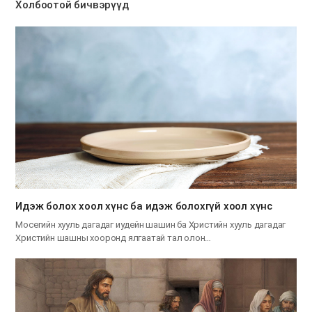
Холбоотой бичвэрүүд
Идэж болох хоол хүнс ба идэж болохгүй хоол хүнс
Мосегийн хууль дагадаг иудейн шашин ба Христийн хууль дагадаг
Христийн шашны хооронд ялгаатай тал олон…