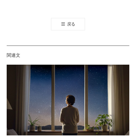
카
오
톡
戻る
공
유
하
기
関連文