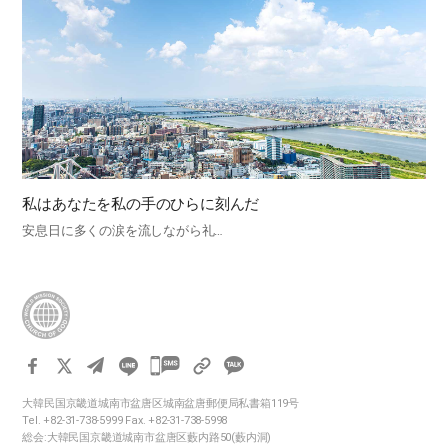
私はあなたを私の手のひらに刻んだ
安息日に多くの涙を流しながら礼…
카
카
大韓民国京畿道城南市盆唐区城南盆唐郵便局私書箱119号
오
Tel. +82-31-738-5999 Fax. +82-31-738-5998
톡
総会:大韓民国京畿道城南市盆唐区藪内路50(藪内洞)