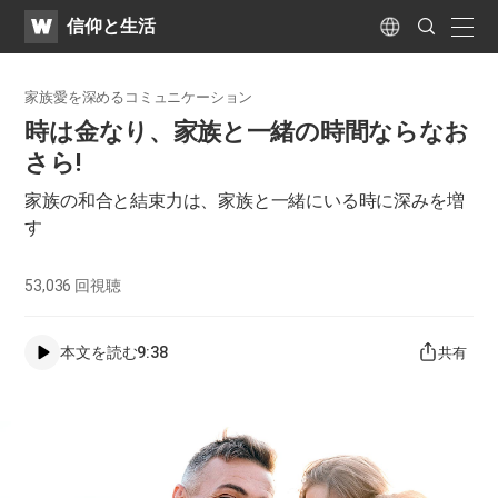
WATV
Search
​信仰と生活
Submit
naviga
Language
家族愛を深めるコミュニケーション
時は金なり、家族と一緒の時間ならなお
さら!
家族の和合と結束力は、家族と一緒にいる時に深みを増
す
53,036
回視聴
本文を読む
9:38
共有