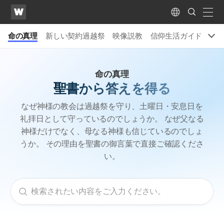
WATV
Search
Submit
naviga
Language
命の真理
新しい契約過越祭
​映像説教
信仰生活ガイド
カー
命の真理
聖書から答えを得る
なぜ神様の教会は過越祭を守り、土曜日・安息日を
礼拝日として守っているのでしょうか。
なぜ父なる
神様だけでなく、母なる神様も信じているのでしょ
うか。
その理由を聖書の御言葉で直接ご確認くださ
い。