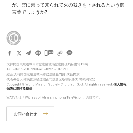
が、雲に乗って来られて火の裁きを下されるという御
言葉でしょうか?
카
카
大韓民国京畿道城南市盆唐区城南盆唐郵便局私書箱119号
오
Tel. +82-31-738-5999 Fax. +82-31-738-5998
톡
総会:大韓民国京畿道城南市盆唐区藪内路50(藪内洞)
代表教会:大韓民国京畿道城南市盆唐区板橋駅路35(柏峴洞526)
공
Copyright © World Mission Society Church of God. All rights reserved.
個人情報
유
保護に関する指針
하
WATVとは「Witness of Ahnsahnghong TeleVision」の略です。
기
お問い合わせ