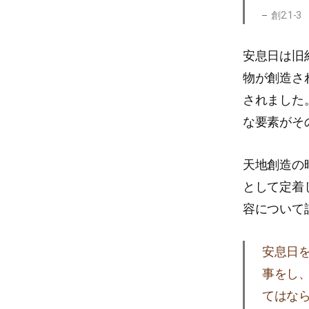
創2:1-3
安息日は旧
物が創造さ
されました
な要素がそ
天地創造の
として定着
容について
安息日
事をし
てはな