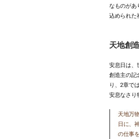
なものがあ
込められた
天地創
安息日は、
創造主の記
り、2章で
安息なさり
天地万
日に、
の仕事