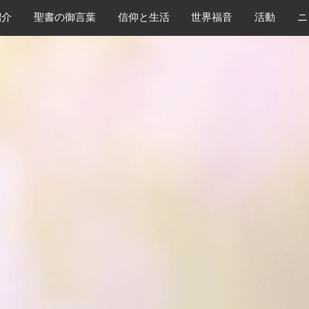
紹介
​聖書の御言葉
​信仰と生活
世界福音
活動
ニ