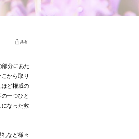
共有
の部分にあた
そこから取り
れほど権威の
葉の一つひと
しになった救
浸礼など様々