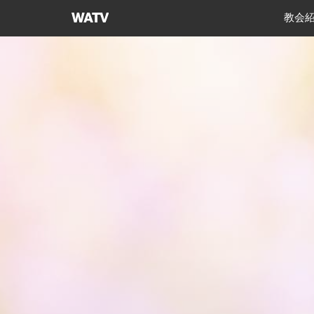
神
教会
様
の
教
会
世
界
福
音
宣
教
協
会