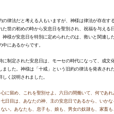
約の律法だと考える人もいますが、神様は律法が存在す
れた世の初めの時から安息日を聖別され、祝福を与える
。神様が安息日を特別に定められたのは、救いと関連し
の中にあるからです。
時に制定された安息日は、モーセの時代になって、成文
しました。神様は「十戒」という旧約の律法を発表され
詳しく説明されました。
を心に留め、これを聖別せよ。六日の間働いて、何であれ
、七日目は、あなたの神、主の安息日であるから、いかな
らない。あなたも、息子も、娘も、男女の奴隷も、家畜も