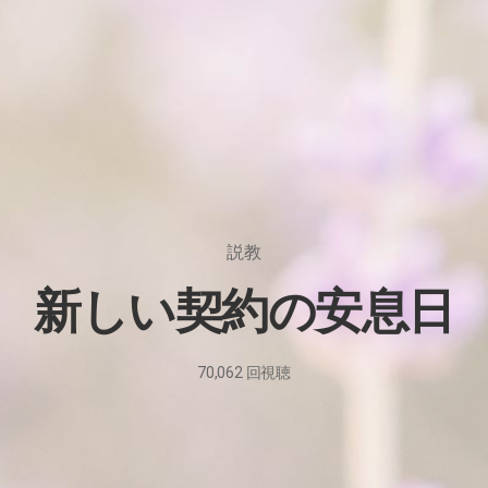
説教
新しい契約の安息日
70,062
回視聴
2023
年
9
月
8