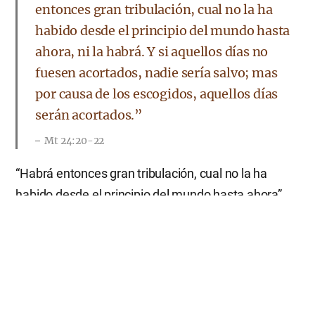
entonces gran tribulación, cual no la ha
habido desde el principio del mundo hasta
ahora, ni la habrá. Y si aquellos días no
fuesen acortados, nadie sería salvo; mas
por causa de los escogidos, aquellos días
serán acortados.”
Mt 24:20-22
“Habrá entonces gran tribulación, cual no la ha
habido desde el principio del mundo hasta ahora”,
es una profecía de lo que sucederá al final de los
tiempos. Si ya no fuera necesario observar el Día de
Reposo después de la crucifixión, Jesús no habría
mencionado el Día de Reposo al profetizar acerca
de los últimos días. Jesús enseñó que el Día de