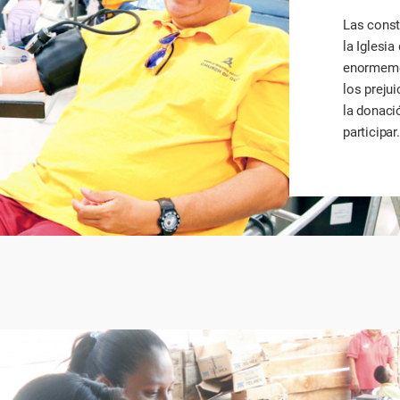
Las cons
la Iglesi
enormemen
los prejui
la donaci
participar.