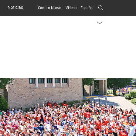
Search
Noticias
Cántico Nuevo
Videos
Español
Submit
menu
toggle
button