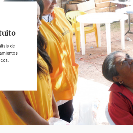
tuito
lisis de
tamientos
icos.