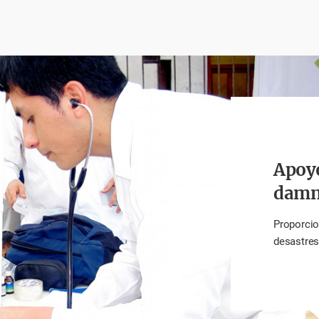
Apoyo
damni
Proporcio
desastres