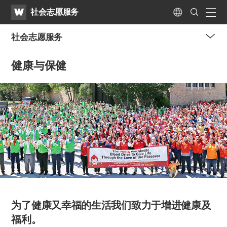
WATV
Search
社会志愿服务
Submit
naviga
Language
社会志愿服务
me
健康与保健
tog
but
为了健康又幸福的生活
我们致力于增进健康及
福利。