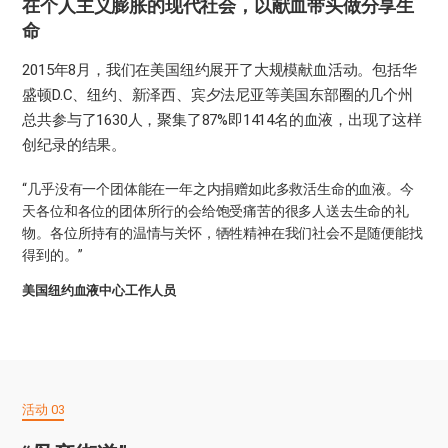
在个人主义膨胀的现代社会，以献血带头做分享生
命
2015年8月，我们在美国纽约展开了大规模献血活动。包括华
盛顿D.C、纽约、新泽西、宾夕法尼亚等美国东部圈的几个州
总共参与了1630人，聚集了87%即1414名的血液，出现了这样
创纪录的结果。
“几乎没有一个团体能在一年之内捐赠如此多救活生命的血液。今
天各位和各位的团体所行的会给饱受痛苦的很多人送去生命的礼
物。各位所持有的温情与关怀，牺牲精神在我们社会不是随便能找
得到的。”
美国纽约血液中心工作人员
活动 03