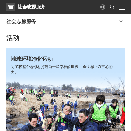
WATV
Search
社会志愿服务
Submit
naviga
Language
社会志愿服务
me
活动
tog
but
地球环境净化运动
为了将整个地球村打造为干净幸福的世界，
全世界正在齐心协
力。