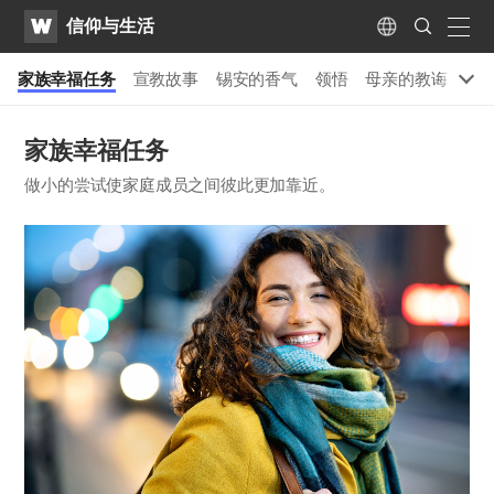
WATV
Search
信仰与生活
Submit
naviga
Language
家族幸福任务
宣教故事
锡安的香气
领悟
母亲的教诲
奉
家族幸福任务
做小的尝试使家庭成员之间彼此更加靠近。