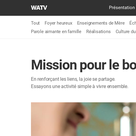
L'ÉGLISE
​Présentation
DE
DIEU
Tout
Foyer heureux
Enseignements de Mère
Éc
SOCIÉTÉ
Parole aimante en famille
Réalisations
Culture d
DE
LA
MISSION
MONDIALE
Mission pour le bo
En renforçant les liens, la joie se partage.
Essayons une activité simple à vivre ensemble.