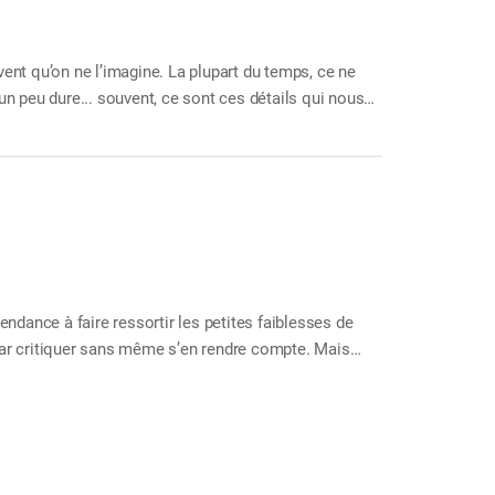
ent qu’on ne l’imagine. La plupart du temps, ce ne
n peu dure... souvent, ce sont ces détails qui nous
proportions énormes. Tout est une question d’état
nseils À se rappeler pour soi Lorsqu’un complexe vous
endance à faire ressortir les petites faiblesses de
e par critiquer sans même s’en rendre compte. Mais
tive change : la reconnaissance et la gratitude
z de porter un regard neuf sur ceux qui vivent à vos
 chez chacun d’eux. Cherchez leurs points forts,
e voir apparaître des aspects que vous n’aviez jamais