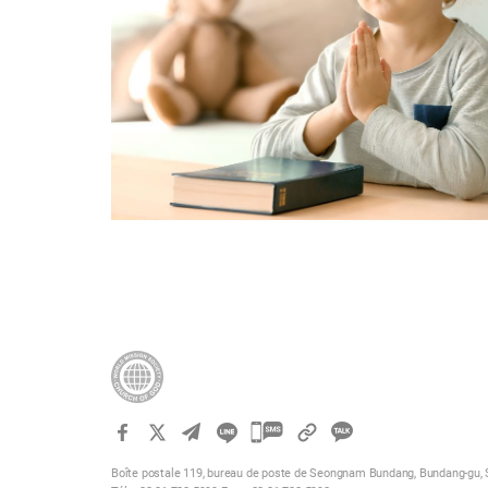
카
카
Boîte postale 119, bureau de poste de Seongnam Bundang, Bundang-gu, 
오