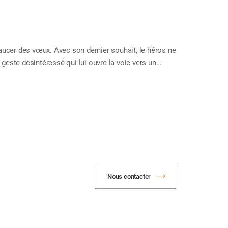
aucer des vœux. Avec son dernier souhait, le héros ne
 geste désintéressé qui lui ouvre la voie vers un
ntre les mains une force bien plus grande qu’un objet
. Quand nos élans du cœur ne visent pas seulement
ssance. Car prier pour autrui est un acte d’amour.
ille ? Dieu s’en réjouira et y prêtera toute son
Nous contacter