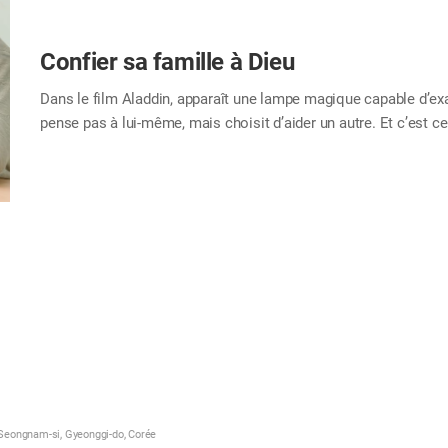
Confier sa famille à Dieu
Dans le film Aladdin, apparaît une lampe magique capable d’ex
pense pas à lui-même, mais choisit d’aider un autre. Et c’est ce
amour inattendu et une fin heureuse. Nous aussi, nous avons e
mystérieux : la prière, ce dialogue avec le Dieu tout-puissant
nous-mêmes mais aussi les autres, ils portent davantage de pui
Alors ce mois-ci, pourquoi ne pas dédier vos prières à votre fam
attention. Conseils…
Seongnam-si, Gyeonggi-do, Corée