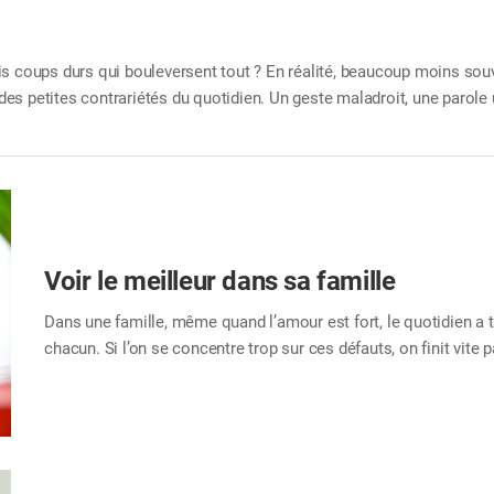
s coups durs qui bouleversent tout ? En réalité, beaucoup moins souv
s petites contrariétés du quotidien. Un geste maladroit, une parole u
oute une vie. Mais si l’on les amplifie, ils finissent par prendre des 
parfois de se dire simplement : « Ce n’est pas grave, ça va aller. » Co
Voir le meilleur dans sa famille
Dans une famille, même quand l’amour est fort, le quotidien a t
chacun. Si l’on se concentre trop sur ces défauts, on finit vit
lorsque l’on choisit de mettre en avant les qualités, la perspec
prennent la place des reproches. Et si, ce mois-ci, vous décidie
côtés ? Donnez-vous une mission : découvrir cinquante qualités
leurs forces, leurs petits trésors cachés. Vous serez surpris d
remarqués... et de réaliser la chance que…