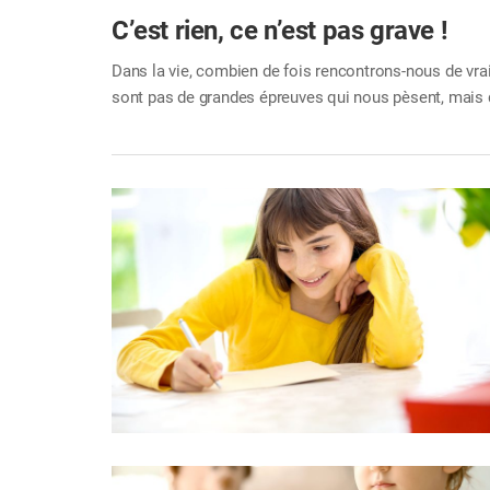
C’est rien, ce n’est pas grave !
Dans la vie, combien de fois rencontrons-nous de vrai
sont pas de grandes épreuves qui nous pèsent, mais de
blessent, alors qu’ils ne suffisent pas à chambouler t
d’esprit. Et si, au lieu de dramatiser, on choisissait 
mine.…