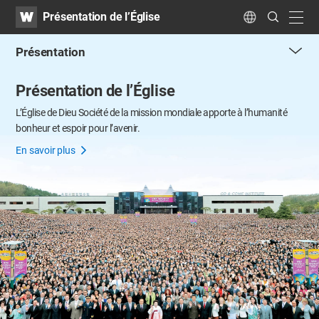
WATV
Search
Présentation de l’Église
Submit
navig
Language
​Présentation
me
Présentation de l’Église
tog
but
L’Église de Dieu Société de la mission mondiale
apporte à l’humanité
bonheur et espoir pour l’avenir.
En savoir plus