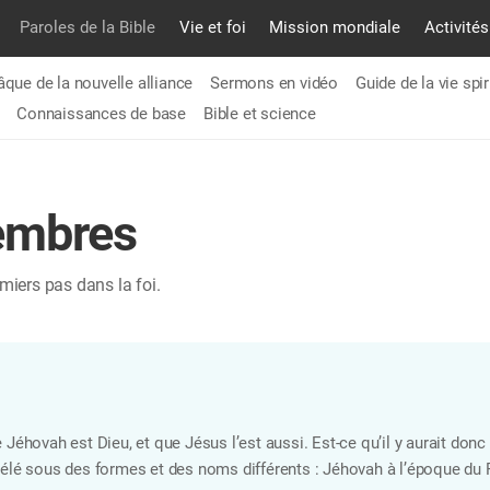
Paroles de la Bible
Vie et foi
Mission mondiale
Activités
âque de la nouvelle alliance
Sermons en vidéo
Guide de la vie spir
Connaissances de base
Bible et science
embres
miers pas dans la foi.
ue Jéhovah est Dieu, et que Jésus l’est aussi. Est-ce qu’il y aurait don
révélé sous des formes et des noms différents : Jéhovah à l’époque du 