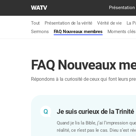
L'ÉGLISE
​Présentation
DE
DIEU
Tout
Présentation de la vérité
Vérité de vie
La P
SOCIÉTÉ
Sermons
FAQ Nouveaux membres
Moments clés
DE
LA
MISSION
MONDIALE
FAQ Nouveaux m
Répondons à la curiosité de ceux qui font leurs pre
Je suis curieux de la Trinité
Quand je lis la Bible, j’ai l’impression q
réalité, ce n’est pas le cas. Dieu s’est 