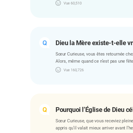
et le nom nouveau à l’époque du Saint-Es
Vue
60,510
la « Trinité » : le Père, le Fils et le Sai
désigne un parent et « le Fils » un enfa
Dieu la Mère existe-t-elle v
​Sœur Curieuse, vous êtes retournée chez
Alors, même quand ce n’est pas une fête s
rend notre ville d’enfance si nostalgiqu
Vue
160,726
pourquoi il n’est pas surprenant que, dans
j’ai entendu parler de la Mère céleste, j
Pourquoi l’Église de Dieu cél
Sœur Curieuse, que vous receviez pleinem
appris qu’il valait mieux arriver avant l’