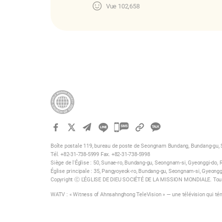
(Riant) Ça me fait plaisir de constater v
Vue
102,658
étrange. Ils me disent : « Mais le culte,
célèbre-t-elle pas le culte le dimanche,
카
카
Boîte postale 119, bureau de poste de Seongnam Bundang, Bundang-gu, 
오
Tél. +82-31-738-5999 Fax. +82-31-738-5998
톡
Siège de l'Église : 50, Sunae-ro, Bundang-gu, Seongnam-si, Gyeonggi-do, 
Église principale : 35, Pangyoyeok-ro, Bundang-gu, Seongnam-si, Gyeongg
공
Copyright ⓒ L'ÉGLISE DE DIEU SOCIÉTÉ DE LA MISSION MONDIALE. Tous
유
WATV : « Witness of Ahnsahnghong TeleVision » — une télévision qui té
하
기