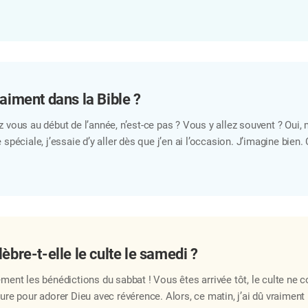
prit (Apocalypse 3:12). Mais, c’est toujours un seul et même Dieu. C
nt-Esprit ne sont pas des êtres séparés, mais une unique divinité. Pourtant
nt. Comment peuvent-ils être la même entité…
raiment dans la Bible ?
 vous au début de l’année, n’est-ce pas ? Vous y allez souvent ? Oui,
péciale, j’essaie d’y aller dès que j’en ai l’occasion. J’imagine bien.
e. Et quand on pense à la maison ou à la patrie, l’image maternelle s’
 notre patrie spirituelle qu’est le ciel, il y ait aussi une Mère. C’est 
’ai été très étonnée. On appelle toujours Dieu « Père », non ? Moi…
èbre-t-elle le culte le samedi ?
ent les bénédictions du sabbat ! Vous êtes arrivée tôt, le culte ne 
heure pour adorer Dieu avec révérence. Alors, ce matin, j’ai dû vraiment