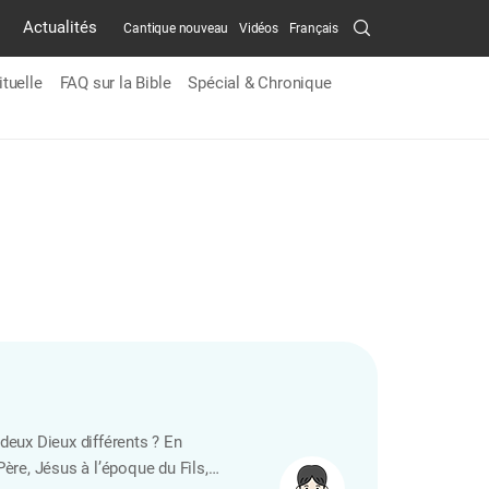
Search
Actualités
Cantique nouveau
Vidéos
Français
Submit
ituelle
FAQ sur la Bible
Spécial & Chronique
c deux Dieux différents ? En
Père, Jésus à l’époque du Fils,