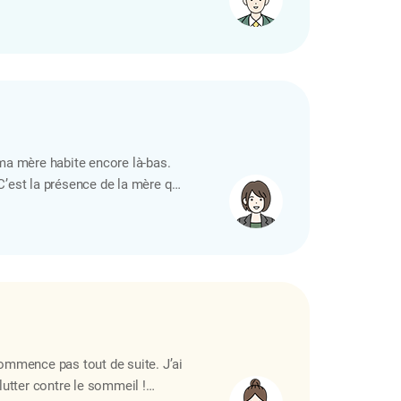
’est précisément ce que signifie
, littéralement, « le Père »
 ma mère habite encore là-bas.
 C’est la présence de la mère qui
impose d’elle-même. C’est
vrai… mais la première fois que
commence pas tout de suite. J’ai
 lutter contre le sommeil !