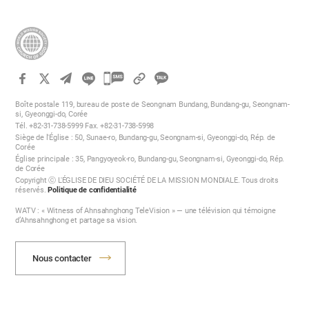
카
카
Boîte postale 119, bureau de poste de Seongnam Bundang, Bundang-gu, Seongnam-
오
si, Gyeonggi-do, Corée
Tél. +82-31-738-5999 Fax. +82-31-738-5998
톡
Siège de l'Église : 50, Sunae-ro, Bundang-gu, Seongnam-si, Gyeonggi-do, Rép. de
공
Corée
Église principale : 35, Pangyoyeok-ro, Bundang-gu, Seongnam-si, Gyeonggi-do, Rép.
유
de Corée
하
Copyright ⓒ L'ÉGLISE DE DIEU SOCIÉTÉ DE LA MISSION MONDIALE. Tous droits
réservés.
Politique de confidentialité
기
WATV : « Witness of Ahnsahnghong TeleVision » — une télévision qui témoigne
d’Ahnsahnghong et partage sa vision.
Nous contacter