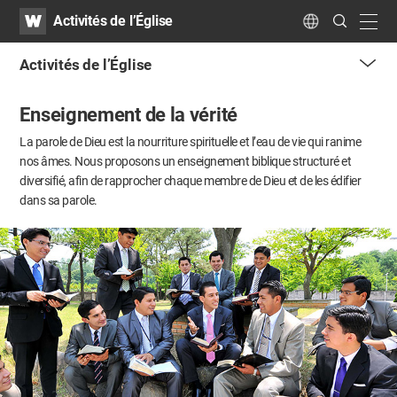
WATV
Search
Activités de l’Église
Submit
navig
Language
Activités de l’Église
me
Enseignement de la vérité
tog
but
La parole de Dieu est la nourriture spirituelle et l’eau de vie qui ranime
nos âmes.
Nous proposons un enseignement biblique structuré et
diversifié,
afin de rapprocher chaque membre de Dieu et de les édifier
dans sa parole.