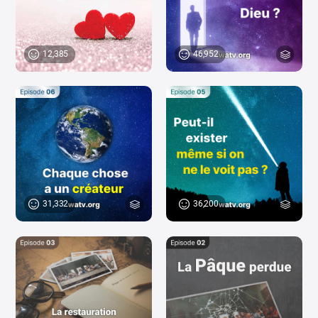
46,952
12,385
31,332
36,200