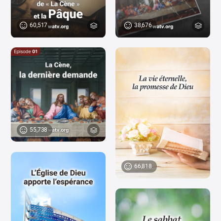
60,517
38,676
55,738
66,818