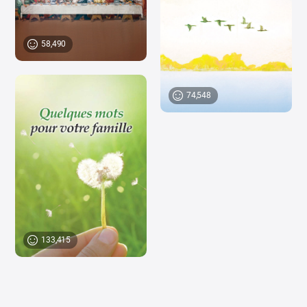
58,490
74,548
133,415