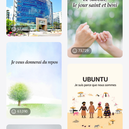
57,407
73,729
63,090