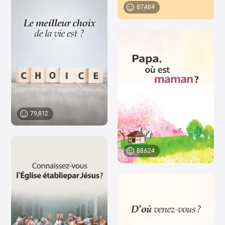
87,484
79,812
88,624