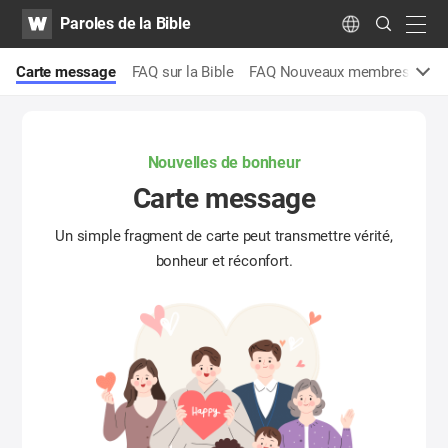
WATV
Search
Paroles de la Bible
Submit
navig
Language
e
Carte message
FAQ sur la Bible
FAQ Nouveaux membres
Se
Nouvelles de bonheur
Carte message
Un simple fragment de carte peut transmettre vérité,
bonheur et réconfort.