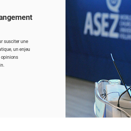
changement
r susciter une
atique, un enjeu
 opinions
in.