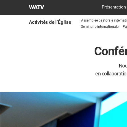
L'ÉGLISE
​Présentation
DE
DIEU
Assemblée pastorale internat
Activités de l’Église
SOCIÉTÉ
Séminaire internationale
Pa
DE
LA
Confé
MISSION
MONDIALE
Nou
en collaboratio