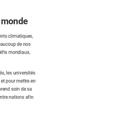
le monde
ents climatiques,
 Beaucoup de nos
défis mondiaux,
s, les universités
 et pour mettre en
prend soin de sa
ntre nations afin