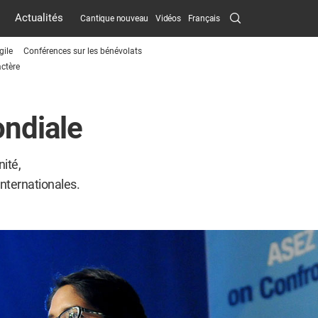
Search
Actualités
Cantique nouveau
Vidéos
Français
Submit
gile
Conférences sur les bénévolats
ctère
menu
toggle
ndiale
button
ité,
nternationales.