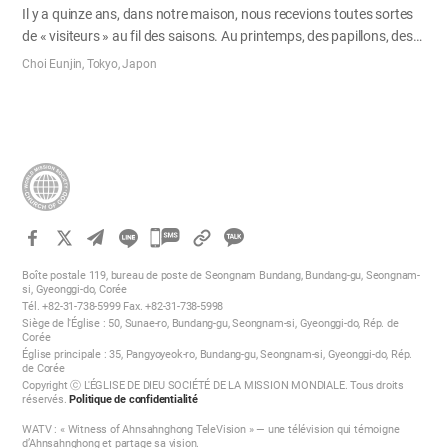
Il y a quinze ans, dans notre maison, nous recevions toutes sortes
de « visiteurs » au fil des saisons. Au printemps, des papillons, des
perce-oreilles, des mille-pattes ; en été, des grillons, des cigales, des
Choi Eunjin, Tokyo, Japon
araignées… Mais les plus gênants restaient les souris. Un jour, avec
ma mère, nous avons entrepris de nettoyer et de traiter chaque
recoin de la maison, du toit-terrasse jusqu’à la salle de bain et au
débarras, afin de chasser les nuisibles qui s’y installaient sans
cesse. Soudain, un « miaou » retentit quelque part. Comme nous
n’avions pas de chat, nous n’y avons pas prêté attention. Mais les
miaulements se prolongèrent jusqu’à l’aube, devenant de plus en
plus pressants, presque comme des cris de…
카
카
Boîte postale 119, bureau de poste de Seongnam Bundang, Bundang-gu, Seongnam-
오
si, Gyeonggi-do, Corée
Tél. +82-31-738-5999 Fax. +82-31-738-5998
톡
Siège de l'Église : 50, Sunae-ro, Bundang-gu, Seongnam-si, Gyeonggi-do, Rép. de
공
Corée
Église principale : 35, Pangyoyeok-ro, Bundang-gu, Seongnam-si, Gyeonggi-do, Rép.
유
de Corée
하
Copyright ⓒ L'ÉGLISE DE DIEU SOCIÉTÉ DE LA MISSION MONDIALE. Tous droits
réservés.
Politique de confidentialité
기
WATV : « Witness of Ahnsahnghong TeleVision » — une télévision qui témoigne
d’Ahnsahnghong et partage sa vision.