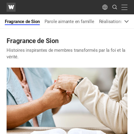
WATV
Search
Submit
navig
Language
s
Fragrance de Sion
Parole aimante en famille
Réalisations
Cu
Fragrance de Sion
Histoires inspirantes de membres transformés par la foi et la
vérité.