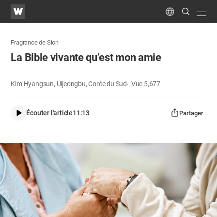
WATV
Search
Submit
navig
Language
Fragrance de Sion
La Bible vivante qu’est mon amie
Kim Hyangsun, Uijeongbu, Corée du Sud
Vue
5,677
Écouter l'article
11:13
Partager