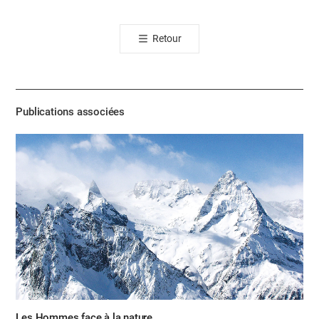
오
톡
Retour
공
유
하
기
Publications associées
Les Hommes face à la nature