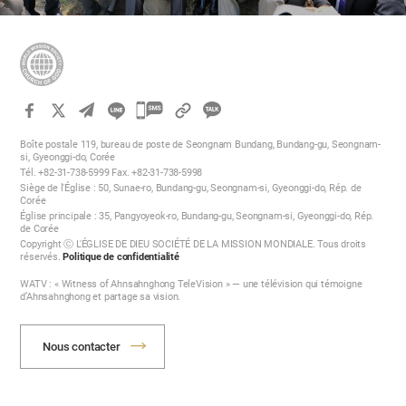
카
카
Boîte postale 119, bureau de poste de Seongnam Bundang, Bundang-gu, Seongnam-
오
si, Gyeonggi-do, Corée
Tél. +82-31-738-5999 Fax. +82-31-738-5998
톡
Siège de l'Église : 50, Sunae-ro, Bundang-gu, Seongnam-si, Gyeonggi-do, Rép. de
공
Corée
Église principale : 35, Pangyoyeok-ro, Bundang-gu, Seongnam-si, Gyeonggi-do, Rép.
유
de Corée
하
Copyright ⓒ L'ÉGLISE DE DIEU SOCIÉTÉ DE LA MISSION MONDIALE. Tous droits
réservés.
Politique de confidentialité
기
WATV : « Witness of Ahnsahnghong TeleVision » — une télévision qui témoigne
d’Ahnsahnghong et partage sa vision.
Nous contacter