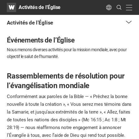
WATV
Search
Activités de l’Église
Submit
navig
Language
Activités de l’Église
me
Événements de l’Église
tog
but
Nous menons diverses activités pour la mission mondiale,
avec pour
objectif le salut de l’humanité.
Rassemblements de résolution pour
l’évangélisation mondiale
Conformément aux paroles de la Bible — « Prêchez la bonne
nouvelle à toute la création », « Vous serez mes témoins dans
la Samarie, et jusqu’aux extrémités de la terre », « Allez, faites
de toutes les nations des disciples » (Mc 16:15 ; Ac 1:8 ; Mt
28:19) — nous réaffirmons notre engagement à annoncer
l’Évangile à tous, avec l’aide de Dieu qui rend tout possible.