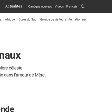
Search
Actualités
Cantique nouveau
Vidéos
Français
Submit
e
Afrique
Corée du Sud
Groupe de visiteurs internationaux
menu
toggle
button
onaux
Mère céleste.
unie dans l’amour de Mère.
onde