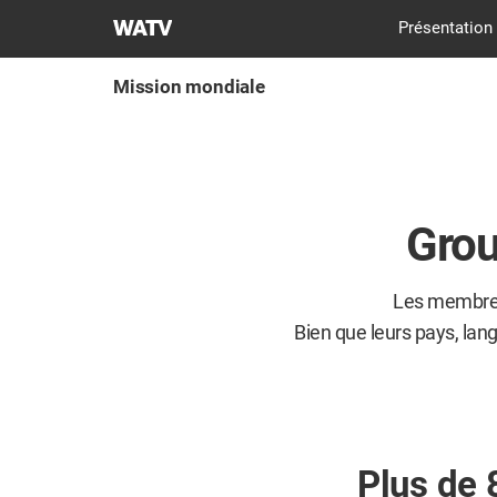
L'ÉGLISE
​Présentation
DE
DIEU
Mission mondiale
SOCIÉTÉ
DE
LA
MISSION
MONDIALE
Grou
Les membres 
Bien que leurs pays, lang
Plus de 