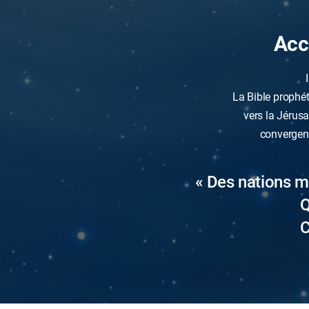
Acc
La Bible prophét
vers la Jérus
convergent
« Des nations ma
Q
C