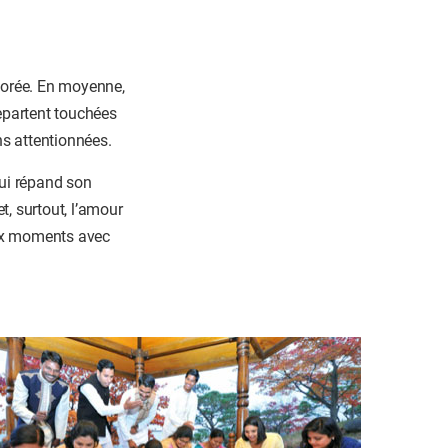
 Corée. En moyenne,
repartent touchées
ns attentionnées.
qui répand son
t, surtout, l’amour
ieux moments avec