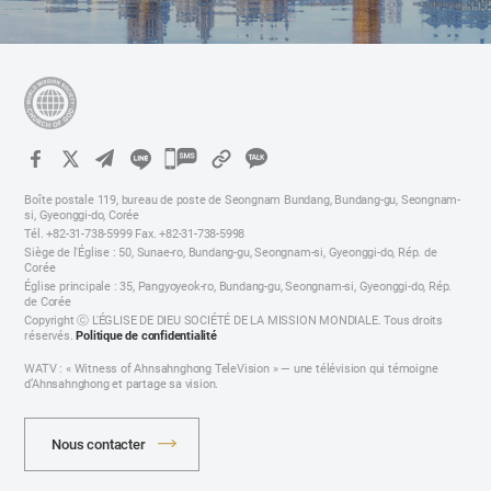
카
카
Boîte postale 119, bureau de poste de Seongnam Bundang, Bundang-gu, Seongnam-
오
si, Gyeonggi-do, Corée
Tél. +82-31-738-5999 Fax. +82-31-738-5998
톡
Siège de l'Église : 50, Sunae-ro, Bundang-gu, Seongnam-si, Gyeonggi-do, Rép. de
공
Corée
Église principale : 35, Pangyoyeok-ro, Bundang-gu, Seongnam-si, Gyeonggi-do, Rép.
유
de Corée
하
Copyright ⓒ L'ÉGLISE DE DIEU SOCIÉTÉ DE LA MISSION MONDIALE. Tous droits
réservés.
Politique de confidentialité
기
WATV : « Witness of Ahnsahnghong TeleVision » — une télévision qui témoigne
d’Ahnsahnghong et partage sa vision.
Nous contacter