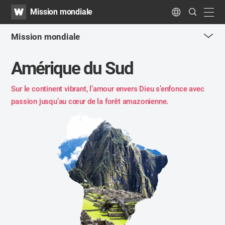
WATV
Search
Mission mondiale
Submit
navig
Language
Mission mondiale
me
Amérique du Sud
tog
but
Sur le continent vibrant, l’amour envers Dieu s’enfonce avec
passion
jusqu’au cœur de la forêt amazonienne.