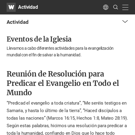
WATV
Search
Actividad
Submit
navig
Language
Actividad
me
Eventos de la Iglesia
tog
but
Llevamos a cabo diferentes actividades para la evangelización
mundial con el fin de salvar a la humanidad.
Reunión de Resolución para
Predicar el Evangelio en Todo el
Mundo
“Predicad el evangelio a toda criatura”, “Me seréis testigos en
Samaria, y hasta lo último de la tierra”, “Haced discípulos a
todas las naciones” (Marcos 16:15, Hechos 1:8, Mateo 28:19).
Según estas palabras, hicimos una resolución para predicar a
toda la humanidad, confiando en Dios que lo hace todo