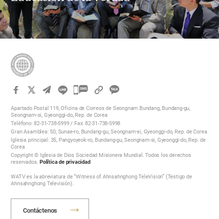
카
카
Apartado Postal 119, Oficina de Correos de Seongnam Bundang, Bundang-gu,
오
Seongnam-si, Gyeonggi-do, Rep. de Corea
Teléfono: 82-31-738-5999 / Fax: 82-31-738-5998
톡
Gran Asamblea: 50, Sunae-ro, Bundang-gu, Seongnam-si, Gyeonggi-do, Rep. de Corea
공
Iglesia principal: 35, Pangyoyeok-ro, Bundang-gu, Seongnam-si, Gyeonggi-do, Rep. de
Corea
유
Copyright © Iglesia de Dios Sociedad Misionera Mundial. Todos los derechos
하
reservados.
Política de privacidad
기
WATV es la abreviatura de “Witness of Ahnsahnghong TeleVision” (Testigo de
Ahnsahnghong Televisión).
Contáctenos