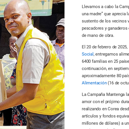
Llevamos a cabo la Camp
una madre” que aprecia la
sustento de los vecinos 
pescadores y ganaderos 
de mano de obra.
El 20 de febrero de 2025
Social
, entregamos alime
6400 familias en 25 país
continuación, en septiem
aproximadamente 80 paí
Alimentación
(16 de octu
La Campaña Mantenga la E
amor con el prójimo dura
realizando en Corea desd
artículos y fondos equiv
millones de dólares) a u