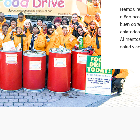
Hemos rea
niños nec
buen cora
enlatados
Alimentos
salud y c