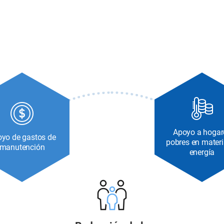
Apoyo a hogar
yo de gastos de
pobres en materi
manutención
energía