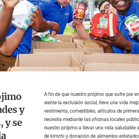
ójimo
A fin de que nuestro prójimo que sufre por 
siente la exclusión social, lleve una vida m
ades y
vestimenta, comestibles, artículos de prime
necesita mediante las oficinas locales públ
 y se
nuestro prójimo a llevar una vida saludable 
la
de kimchi y donación de alimentos enlatado