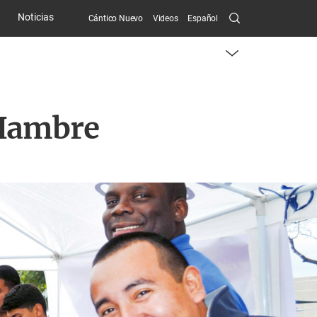
Search
Noticias
Cántico Nuevo
Videos
Español
Submit
menu
toggle
button
 Hambre