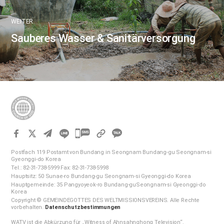
WEITER
Sauberes Wasser & Sanitärversorgung
카
카
Postfach 119 Postamt von Bundang in Seongnam Bundang-gu Seongnam-si
오
Gyeonggi-do Korea
Tel.: 82-31-738-5999 Fax: 82-31-738-5998
톡
Hauptsitz: 50 Sunae-ro Bundang-gu Seongnam-si Gyeonggi-do Korea
공
Hauptgemeinde: 35 Pangyoyeok-ro Bundang-guSeongnam-si Gyeonggi-do
Korea
유
Copyright © GEMEINDEGOTTES DES WELTMISSIONSVEREINS. Alle Rechte
하
vorbehalten.
Datenschutzbestimmungen
기
WATV ist die Abkürzung für „Witness of Ahnsahnghong Television“.