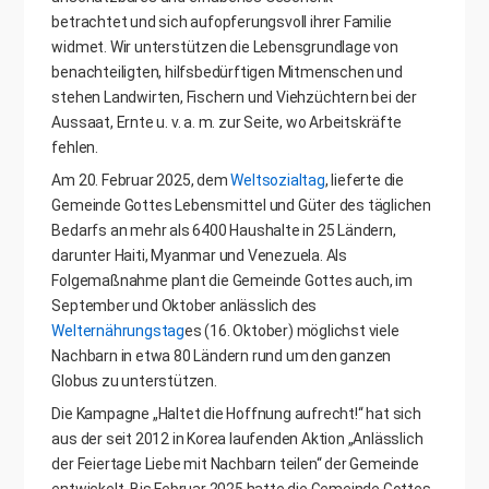
betrachtet und sich aufopferungsvoll ihrer Familie
widmet. Wir unterstützen die Lebensgrundlage von
benachteiligten, hilfsbedürftigen Mitmenschen und
stehen Landwirten, Fischern und Viehzüchtern bei der
Aussaat, Ernte u. v. a. m. zur Seite, wo Arbeitskräfte
fehlen.
Am 20. Februar 2025, dem
Weltsozialtag
, lieferte die
Gemeinde Gottes Lebensmittel und Güter des täglichen
Bedarfs an mehr als 6400 Haushalte in 25 Ländern,
darunter Haiti, Myanmar und Venezuela. Als
Folgemaßnahme plant die Gemeinde Gottes auch, im
September und Oktober anlässlich des
Welternährungstag
es (16. Oktober) möglichst viele
Nachbarn in etwa 80 Ländern rund um den ganzen
Globus zu unterstützen.
Die Kampagne „Haltet die Hoffnung aufrecht!“ hat sich
aus der seit 2012 in Korea laufenden Aktion „Anlässlich
der Feiertage Liebe mit Nachbarn teilen“ der Gemeinde