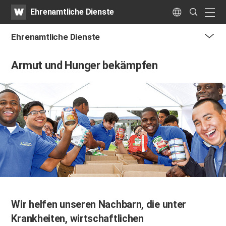
WATV
Search
Ehrenamtliche Dienste
Submit
naviga
Language
Ehrenamtliche Dienste
me
Armut und Hunger bekämpfen
tog
but
Wir helfen unseren Nachbarn, die unter
Krankheiten, wirtschaftlichen