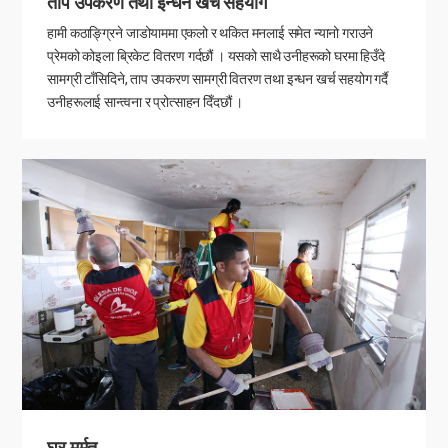
ताप उपकरण तथा इन्धन खर्च सहयोग
हामी कठाङ्ग्रिने जाडोयाममा एकलो र थकित मनलाई समेत न्यानो गराउने
प्रेमको कोइला ब्रिकेट वितरण गर्दछौं । यसको साथै उनीहरूको घरमा हिउँदे
सामग्री टाँसिदिने, ताप उपकरण सामग्री वितरण तथा इन्धन खर्च सहयोग गर्दै
उनीहरूलाई सान्त्वना र प्रोत्साहन दिँदछौं ।
घर मर्मत