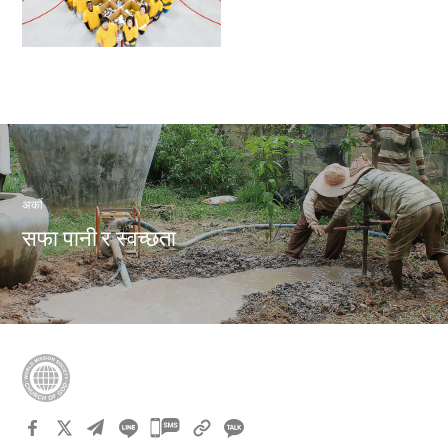
अर्को
सफा पानी र स्वच्छता
카