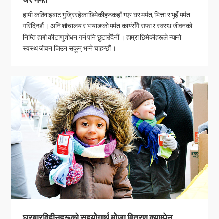
हामी कठिनाइबाट गुज्रिरहेका छिमेकीहरूकहाँ गएर घर मर्मत, भित्ता र भुइँ मर्मत
गरिदिन्छौं । अनि शौचालय र भऱ्याङको मर्मत कार्यसँगै सफा र स्वस्थ जीवनको
निम्ति हामी कीटाणुशोधन गर्न पनि छुटाउँदैनौं । हाम्रा छिमेकीहरूले न्यानो
स्वस्थ जीवन जिउन सकून् भन्ने चाहन्छौं ।
घरबारविहीनहरूको सहयोगार्थ मोजा वितरण क्याम्पेन