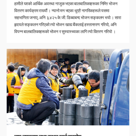
हामीले घरको आर्थिक अवस्था नाजुक भएका बालबालिकाहरूका निम्ति भोजन
वितरण कार्यक्रम राख्यौं । न्यानो मन भएका थुप्रै नागरिकहरूले यसमा
सहभागिता जनाए, अनि ३,४२५ के.जी. डिब्बाबन्द भोजन सङ्कलन भयो । सारा
हृदयले सङ्कलन गरिएको त्यो भोजन खाद्य बैंकलाई हस्तान्तरण गरियो, अनि
विपन्न बालबालिकाहरूको भोजन र सुस्वास्थ्यका लागि त्यो वितरण गरियो ।