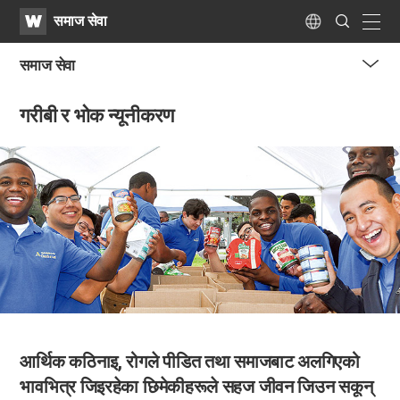
WATV
Search
समाज सेवा
Submit
naviga
Language
समाज सेवा
me
गरीबी र भोक न्यूनीकरण
tog
but
आर्थिक कठिनाइ, रोगले पीडित तथा समाजबाट अलगिएको
भावभित्र जिइरहेका छिमेकीहरूले सहज जीवन जिउन सकून्