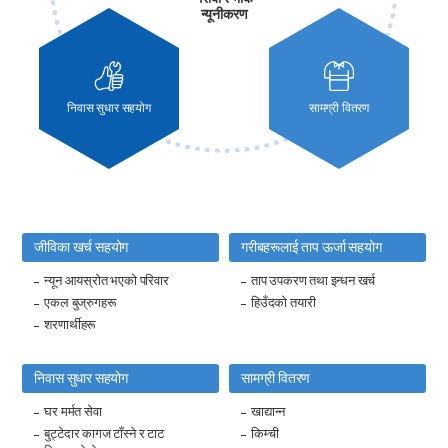
न्यूनीकरण
निवास सुधार सहयोग
सामग्री वितरण
जीविका खर्च सहयोग
गरीबहरूलाई ताप ऊर्जा सहयोग
न्यून आयस्रोत भएको परिवार
ताप उपकरण तथा इन्धन खर्च
एकल बुज्रुगहरू
हिउँदको तयारी
शरणार्थीहरू
निवास सुधार सहयोग
सामग्री वितरण
घर मर्मत सेवा
खाद्यान्न
बुट्टेदार कागज टाँस्ने र टाट
किम्ची