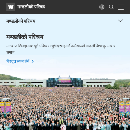
WATV
Search
मण्डलीको परिचय
Submit
naviga
Language
मण्डलीको परिचय
me
मण्डलीको परिचय
tog
but
मानव-जातिमाझ आशापूर्ण भविष्य र खुशी प्रवाह गर्ने परमेश्वरको मण्डली विश्व सुसमाचार
समाज
विस्तृत रूपमा हेर्ने