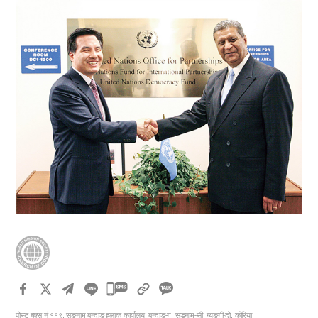
카
카
पोस्ट बक्स नं ११९, सङनाम बुन्दाङ हुलाक कार्यालय, बुन्दाङ-गु, सङनाम-सी, ग्यङगी-दो, कोरिया