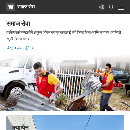
WATV
Search
समाज सेवा
Submit
naviga
Language
समाज सेवा
परमेश्वरको मण्डलीले अमूल्य जीवन बचाएर कष्टलाई सँगै जित्दै विश्व-शान्ति र मानव-जातिको
खुशी निर्माण गर्दछ ।
विस्तृत रूपमा हेर्ने
क्याम्पेन