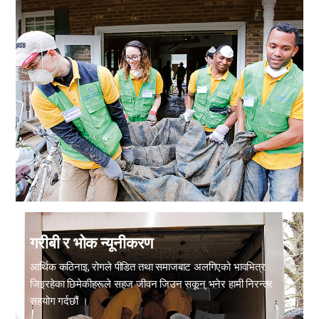
गरीबी र भोक न्यूनीकरण
आर्थिक कठिनाइ, रोगले पीडित तथा समाजबाट अलगिएको भावभित्र
जिइरहेका छिमेकीहरूले सहज जीवन जिउन सकून् भनेर हामी निरन्तर
सहयोग गर्दछौं ।