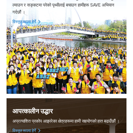
ल्याउन र सङ्कटमा परेको पृथ्वीलाई बचाउन हामीहरू SAVE अभियान
गर्दछौं ।
विस्तृत रूपमा हेर्ने
आपत्कालीन उद्धार
अप्रत्याशित प्रकोप आइपरेका क्षेत्रहरूमा
हामी सहयोगको हात बढाउँछौं ।
विस्तृत रूपमा हेर्ने