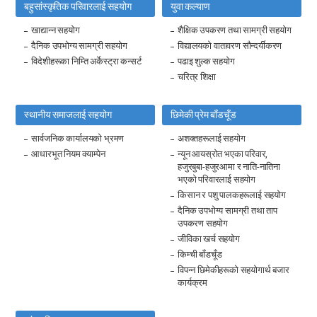
बहुसांस्कृतिक परिवारलाई सहयोग
युवा कल्याण
खाद्यान्न सहयोग
शैक्षिक उपकरण तथा सामग्री सहयोग
दैनिक उपभोग्य सामग्री सहयोग
विद्यालयको वातावरण सौन्दर्यीकरण
विदेशीहरूका निम्ति अर्केस्ट्रा कन्सर्ट
पढाइ शुल्क सहयोग
चरित्र शिक्षा
स्थानीय समाजलाई सहयोग
छिमेकी प्रेम बाँडचूँड
सार्वजनिक कार्यालयको भ्रमण
अशक्तहरूलाई सहयोग
आधारभूत नियम क्याम्पेन
न्यून आयस्रोत भएका परिवार,
हजुरबुबा-हजुरआमा र नाति-नातिना
भएको परिवारलाई सहयोग
किसान र पशु पालकहरूलाई सहयोग
दैनिक उपभोग्य सामग्री तथा ताप
उपकरण सहयोग
जीविका खर्च सहयोग
किम्ची बाँडचूँड
विपन्न छिमेकीहरूको सहयोगार्थ बजार
कार्यक्रम