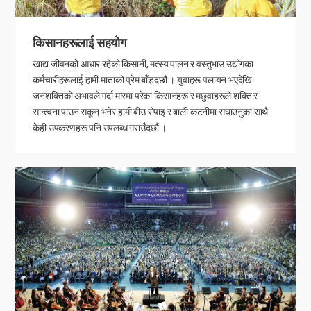
किसानहरूलाई सहयोग
खाद्य जीवनको आधार रहेको किसानी, मत्स्य पालन र वस्तुभाउ उद्योगका
कर्मचारीहरूलाई हामी माताको प्रेम बाँड्दछौं । युवाहरू पलायन भएदेखि
जनशक्तिको अभावले गर्दा मारमा परेका किसानहरू र मछुवाहरूले शक्ति र
सान्त्वना पाउन सकून् भनेर हामी बीउ रोपाइ र बाली कटनीमा सघाउनुका साथै
केही उपकरणहरू पनि उपलब्ध गराउँदछौं ।