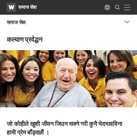
WATV
Search
समाज सेवा
Submit
naviga
Language
समाज सेवा
me
कल्याण प्रर्वद्धन
tog
but
जो कोहीले खुशी जीवन जिउन सक्ने गरी कुनै भेदभावविना
हामी प्रेम बाँड्दछौं ।