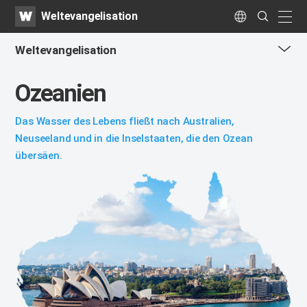
WATV
Search
Weltevangelisation
Submit
naviga
Language
Weltevangelisation
me
Ozeanien
tog
but
Das Wasser des Lebens fließt nach Australien,
Neuseeland
und in die Inselstaaten, die den Ozean
übersäen.