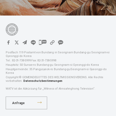
카
카
Postfach 119 Postamt von Bundang in Seongnam Bundang-gu Seongnam-si
오
Gyeonggi-do Korea
Tel.: 82-31-738-5999 Fax: 82-31-738-5998
톡
Hauptsitz: 50 Sunae-ro Bundang-gu Seongnam-si Gyeonggi-do Korea
공
Hauptgemeinde: 35 Pangyoyeok-ro Bundang-guSeongnam-si Gyeonggi-do
Korea
유
Copyright © GEMEINDEGOTTES DES WELTMISSIONSVEREINS. Alle Rechte
하
vorbehalten.
Datenschutzbestimmungen
기
WATV ist die Abkürzung für „Witness of Ahnsahnghong Television“.
Anfrage