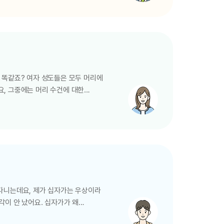
 잡고 ⋯ 내가 그 밤에 애굽 땅에
라 내가 애굽 땅을 칠 때에 그 피가
 똑같죠? 여자 성도들은 모두 머리에
요, 그중에는 머리 수건에 대한
않거니와 ⋯” 고전 11장 7절
면, 오히려 하나님의 영광을 가리는
를 욕되게 하는 것이니 이는 머리 민
 다니는데요, 제가 십자가는 우상이라
각이 안 났어요. 십자가가 왜
늘에 있는 것이나 아래로 땅에 있는