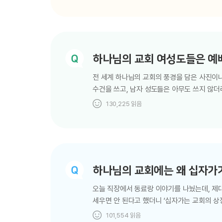
흠 없고 일 년 된 수컷으로 하되 양이나 염소 
두루 다니며 사람과 짐승을 무론하고 애굽 나라
너희의 거하는 집에…
하나님의 교회 여성도들은 예배
전 세계 하나님의 교회의 풍경을 담은 사진이나
수건을 쓰고, 남자 성도들은 아무도 쓰지 않
규례도 포함되어 있어요. 머리 수건도 하나님의
130,225
읽음
남자는 예배드릴 때나 기도할 때 머리에 무엇을
행위가 되겠죠? 정말 그렇네요. 여자의 경우도
것과 다름이 없음이니라 만일 여자가 머리에 
하나님의 교회에는 왜 십자가
오늘 직장에서 동료랑 이야기를 나눴는데, 제
세우면 안 된다고 했더니 ‘십자가는 교회의 상
우상인지 다시 한번 알려주시겠어요? 얼마든지요
101,554
읽음