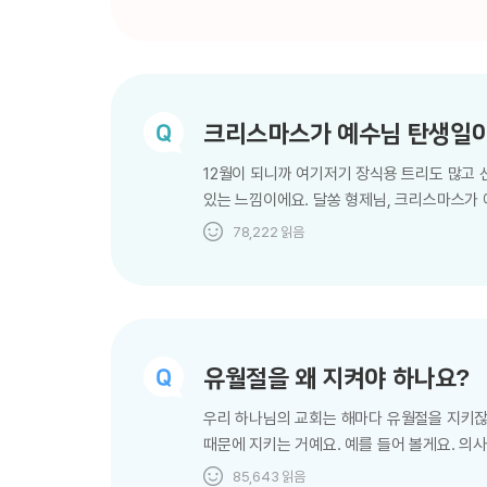
있다고요? 그게 사실이라면 교회를 다니기 전
찾을 수 있죠? 방법은 어렵지 않아요. 바로 
가운데 너희로 감독자를 삼고 하나님이 자기 피
크리스마스가 예수님 탄생일이
12월이 되니까 여기저기 장식용 트리도 많고
있는 느낌이에요. 달쏭 형제님, 크리스마스가
의미랑은 상관없이 전 세계인이 함께 즐기는 축
78,222
읽음
엄연히 이방 신을 섬기는 행위랍니다. 저도 처
유대 땅을 넘어 다른 나라로 전파되면서 로마에
과정에서 문제가 생겼어요. 로마의 기독교인들
크리스마스예요. 12월 25일은 1년 중 낮이…
유월절을 왜 지켜야 하나요?
우리 하나님의 교회는 해마다 유월절을 지키잖아
때문에 지키는 거예요. 예를 들어 볼게요. 의
있어요. 마찬가지로, 우리 죄인들이 구원자이
85,643
읽음