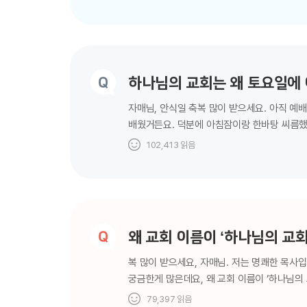
것이나 땅 아래 물속에 있는 것의 아무 형상이
것은 괜찮고, 절하고 섬기지만 말라고 말씀하셨
십자가도 예외는 아니에요. ‘만들지 말고, 절하
하나님의 교회는 왜 토요일에
자매님, 안식일 축복 많이 받으세요. 아직 예
배웠거든요. 덕분에 아침잠이랑 한바탕 씨름했
교회 간다고 하니까 이상하게 생각하는 사람도 
102,413
읽음
교회는 왜 다른 교회들처럼 일요일에 예배를 
중요한 사람과 언제 만나기로 약속을 정해놓고 
예배를 드린다면 하나님을 만날 수 없겠죠? 듣
왜 교회 이름이 ‘하나님의 교
복 많이 받으세요, 자매님. 저는 명쾌한 목사입
궁금한게 많은데요, 왜 교회 이름이 ‘하나님의
자매님, 자매님 주변만 해도 교회들이 참 많
79,397
읽음