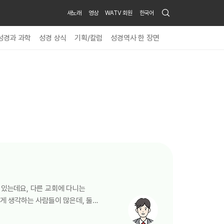
Search
새노래
영상
WATV 회원
한국어
Submit
성경과 과학
성경 상식
기획/칼럼
성경역사 한 장면
 있는데요, 다른 교회에 다니는
게 생각하는 사람들이 많은데, 둘은
이에요. 성경에도 기록되어 있지