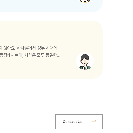
되신 예수님께서 지키라고 직접 명하신
들과 함께 유월절을 네 집에서
을 가지사 축복하시고…
지 않아요. 하나님께서 성부 시대에는
 등장하시는데, 사실은 모두 동일한
일체(聖三位一體)라고 한답니다. 말
 보시면 돼요. 하나님은 우리를
었는데 그 어깨에는 정사를 메었고 그
Contact Us