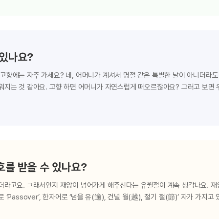
추수감사절은 미국에서 몇백 년 전에 만들어졌어요. 1620년, 영국의 청교도인 1
극심한 추위와 식량 부족으로 절반 이상이 목숨을 잃었어요. 미 대륙의 원주민
었죠. 원주민들의 도움으로 다음 해에 수확을 거둔 청교도들은 하나님께 감사
 있나요?
고향에는 자주 가세요? 네, 어머니가 계셔서 명절 같은 특별한 날이 아니더라도
워지는 것 같아요. 고향 하면 어머니가 자연스럽게 떠오르잖아요? 그러고 보면
 그래도 처음 하늘 어머니를 들었을 때 많이 놀랐어요. 하나님을 다들 아버지라
하니까 의아하더라고요. 누구나 기존에 알던 것과 다른 사실을 접하면 생소할 수
통해 하늘 어머니의 존재를 알려주셨답니다. 어떻게요? 만물의 이치를 볼 때 
은 사람부터 시작해서 하늘을 나는 새, 땅에 사는 동물, 아주 작은 벌레까지 다
를 받을 수 있나요?
리더라고요. 그래서인지 재앙이 넘어가게 해주신다는 유월절이 계속 생각나요. 
Passover’, 한자어로 ‘넘을 유(逾), 건널 월(越), 절기 절(節)’ 자가 가
 일이 있었나요? 물론이에요. 약 3,500년 전, 처음 유월절이 지켜졌을 때 그