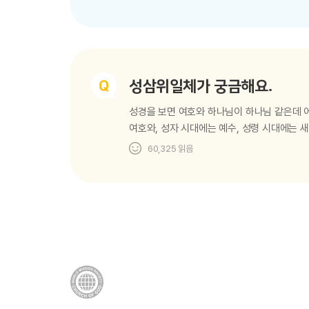
말씀을 지켜야 한다는 거군요? 그렇죠. 유월
절기이니까요(요한복음 13장 15절 참고). 
지키겠다 하시더라 하라 하신대 제자들이 예수
성삼위일체가 궁금해요.
성경을 보면 여호와 하나님이 하나님 같은데 어
여호와, 성자 시대에는 예수, 성령 시대에는 
한 분 하나님이세요. 그래서 성부 하나님과 성
60,325
읽음
그대로 성부는 아버지고, 성자는 아들인데 어떻
구원하시기 위해 시대마다 다른 이름과 역할로 
이름은 기묘자라, 모사라, 전능하신 하나님이라