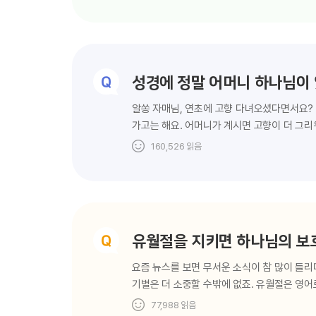
않고요. 추수감사절이 성경에 없다고요? 네. 
신대륙이었던 미국으로 이주했을 때, 초반에 
옥수수 재배법이나 낚시법 같은 것들을 알려주
음식을 나누어 먹었어요.…
성경에 정말 어머니 하나님이
알쏭 자매님, 연초에 고향 다녀오셨다면서요? 
가고는 해요. 어머니가 계시면 고향이 더 그리
어머니가 계시다는 것이 놀라운 일은 아니에요.
160,526
읽음
줄로만 알았는데 하늘에도 어머니가 계신다고 
하나님께서는 이미 오래전부터 만물의 이치를 
아빠와 엄마로부터 생명을 물려받아요. 우리 같
유월절을 지키면 하나님의 보호
요즘 뉴스를 보면 무서운 소식이 참 많이 들
기별은 더 소중할 수밖에 없죠. 유월절은 영어로 ‘
절기랍니다. 실제로 유월절을 지켜서 보호받았던
77,988
읽음