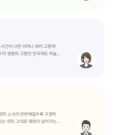
00여 명이 신앙의 자유를 찾아
들은 어려움에 처한 청교도들에게
제를 드리고 원주민들을 초대해서
 시간이 나면 어머니 뵈러 고향에
 우리 영혼의 고향인 천국에도 하늘
고 부르잖아요. 저도 당연히 그런
밖에 없을 거예요. 하지만
세상에 존재하는 모든 생명체는
요. 그렇다면…
재앙의 소식이 빈번해질수록 구원의
지고 있는 의미 그대로 재앙이 넘어가는
런 역사가 있었어요. “너희 어린양은