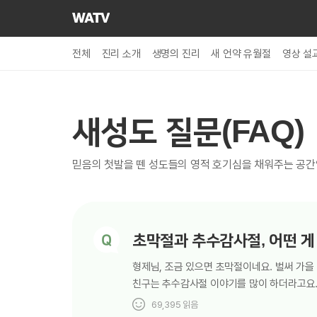
하나님의교회
세계복음선교협회
전체
진리 소개
생명의 진리
새 언약 유월절
영상 설
새성도 질문(FAQ)
믿음의 첫발을 뗀 성도들의 영적 호기심을 채워주는 공간
초막절과 추수감사절, 어떤 게
형제님, 조금 있으면 초막절이네요. 벌써 가을
친구는 추수감사절 이야기를 많이 하더라고요.
전혀 다른 날이에요. 초막절은 우리를 구원에
69,395
읽음