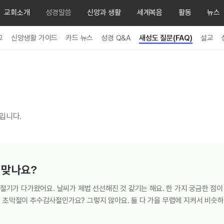
교회소개
성경말씀
신앙과 생활
세계복음
활동
뉴스
교
신앙생활 가이드
카드 뉴스
성경 Q&A
새성도 질문(FAQ)
설교
입니다.
 맞나요?
 절기가 다가왔어요. 날씨가 제법 선선해진 것 같기는 해요. 한 가지 궁금한 점이
 초막절이 추수감사절인가요? 그렇지 않아요. 둘 다 가을 무렵에 지켜서 비슷하
 이르게 하는 하나님의 절기인 반면, 추수감사절은 사람이 임의로 만든 날일 뿐