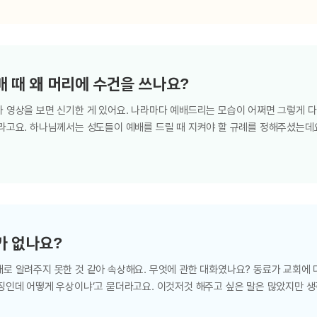
중에서 취하고 이달 십사 일까지 간직하였다가 해 질 때에 이스라엘 회중이 그 양을
 가운데 처음 난 것을 다 치고 애굽의 모든 신에게 벌을 내리리라 나는 여호와로
 때 왜 머리에 수건을 쓰나요?
 영상을 보면 신기한 게 있어요. 나라마다 예배드리는 모습이 어쩌면 그렇게 다
더라고요. 하나님께서는 성도들이 예배를 드릴 때 지켜야 할 규례를 정해주셨는데
 규례예요? 물론이죠. “남자는 하나님의 형상과 영광이니 그 머리에 마땅히 쓰지 
 쓰지 않는 것이 성경의 가르침이에요. 만약 예배를 드리면서 이대로 하지 않으
 볼까요? “무릇 여자로서 머리에 쓴 것을 벗고 기도나 예언을 하는 자는 그 머리
쓰지 않거든 깎을…
가 없나요?
대로 알려주지 못한 것 같아 속상해요. 무엇에 관한 대화였나요? 동료가 교회에
징인데 어떻게 우상이냐’고 묻더라고요. 이것저것 해주고 싶은 말은 많았지만 생
. 우선 십계명을 볼까요? “너를 위하여 새긴 우상을 만들지 말고 또 위로 하