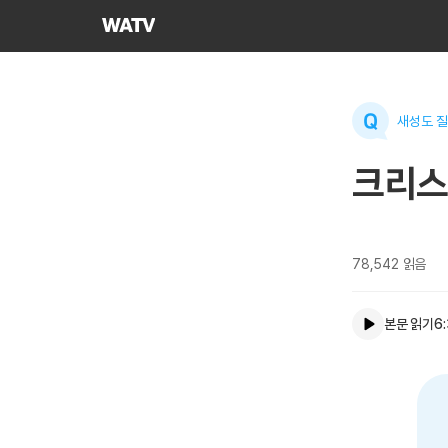
하나님의교회
세계복음선교협회
새성도 질
크리스
78,542
읽음
본문 읽기
6