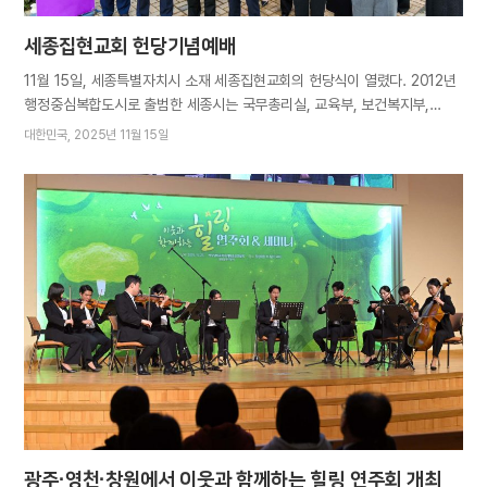
소감을 전했다. 2021년,…
세종집현교회 헌당기념예배
11월 15일, 세종특별자치시 소재 세종집현교회의 헌당식이 열렸다. 2012년
행정중심복합도시로 출범한 세종시는 국무총리실, 교육부, 보건복지부,
인사혁신처 등 정부 부처가 점진적으로 이전하고 산업단지도 증가하는 등
대한민국
2025년 11월 15일
빠르게 발전하고 있다. 인구도 출범 당시에 비해 3배 이상 증가해 현재
39만여 명에 달하며, 복음 또한 그에 발맞춰 가파르게 성장 중이다.
세종집현교회는 세종·세종연서교회에 이은 이 지역의 세 번째 교회다.
헌당기념예배에는 지역 성도들과 더불어 제83차 해외성도 방문단까지
1200여 명이 참석해 새 성전 봉헌의 기쁨을 나누었다. 방문단은 새노래
‘영원히 예루살렘을 사모하는 자’를 특별 찬양하며 하나님께 영광을 돌리고
모든 지역민에게 하나님의 사랑과 은혜가 전해지길 소망했다. 어머니께서는
성전이 세워지기까지 한마음으로 애쓴 성도들에게 거듭 고마움을 전하시고
축복하셨다. 자녀들의 아름다운 화합과 연합 속에 뭇 영혼이 이곳으로
몰려와 구원에 이르길 바라시며 더 많은 교회가 세워져 하나님의 축복이
세종시 전역에 깃들길 기도하셨다. 총회장 김주철 목사는…
광주·영천·창원에서 이웃과 함께하는 힐링 연주회 개최