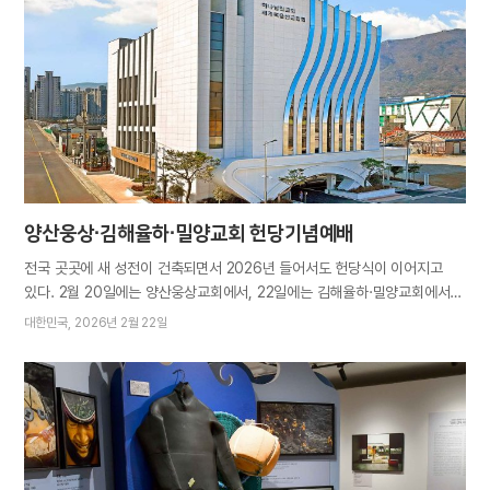
실천 방안을 모색하는 자리였다. 기조연설에 나선 카핑가 이베트 응간두
주미 콩고민주공화국 대사는 “공동의 목표를 가진 사람들이 함께할 때 더 큰
영향력을 발휘할 수 있다”며 지속적인 연대를 기대했다. 하워드대학교 네아
말로 조교수와 존스홉킨스대학교 애나 브라우엘 강사는 각각 지속가능한
건축, 에너지·기후 정책을 주제로 여러 실천 방안을 구체적으로 짚었다. 하루
전인 8일에는 미 서부 캘리포니아주 웨스트민스터 로즈센터극장에서 ‘제7회
ASEZ WAO 환경콘서트’가 개최되어 눈길을…
양산웅상·김해율하·밀양교회 헌당기념예배
전국 곳곳에 새 성전이 건축되면서 2026년 들어서도 헌당식이 이어지고
있다. 2월 20일에는 양산웅상교회에서, 22일에는 김해율하·밀양교회에서
헌당기념예배가 거행되어 3개 도시를 비롯한 경남권 성도들이 함께 기쁨을
대한민국
2026년 2월 22일
나누었다. 각 교회를 둘러보시며 성도들의 노고를 치하하신 어머니께서는
넓고 아름다운 성전이 하나님의 영광을 나타낼 자들로 가득 채워지길
간구하셨다. “아버지께서 본보이신 대로, 진리를 알지 못해 방황하는
이들에게 부지런히 새 언약 진리를 전해주자”는 어머니 말씀에 성도들은
“아멘”으로 화답하며 320만 도민뿐 아니라 타 도시, 다른 국가에도 복음을
속히 전하겠다는 의지를 내비쳤다. 총회장 김주철 목사는 “인류의 구원을
위해 2천 년 전에는 예수님께서, 이 시대에는 안상홍님께서 새 언약을