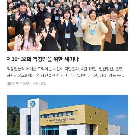
폐기물을 수거했다. 성도들은 1t가량의 쓰레기를 주워 연천군청에서 지원한
50L 봉투 70개를 가득 채웠다. 거리 한쪽에서는 사막화 현상의 심각성과
이를 방지하기 위한 실천 방안을 알리는 패널 전시도 이뤄졌다. 현장을
방문한 김덕현 연천군수는 “오늘 캠페인에 많은 성도가 온 만큼
연천군민들의 환경의식을 일깨우는 시간이 되길 바란다”고 기대를 표했다.
이은미(45)…
제30~32회 직장인을 위한 세미나
직장인들의 어깨를 토닥이는 시간이 마련됐다. 4월 16일, 인천청천, 원주,
창원의창교회에서 ‘직장인을 위한 세미나’가 열렸다. 부천, 김해, 강릉 등
인근 지역 성도들도 직장 동료와 친구, 지인을 초대해 총 2200여 명이
대한민국
2025년 4월 16일
참석한 가운데 세미나가 주는 감동을 나누었다. 한 주의 중반인 수요일, 퇴근
후 세미나장에 들어선 직장인들을 다채로운 부대행사가 반겼다. 참석자들은
캘리그래피 엽서 코너에서 스스로에게 전하는 응원 문구와 아기자기한
그림이 담긴 엽서를 골라 들고 화사한 분홍빛 포토존에서 사진을 찍었다.
아세즈 와오(ASEZ WAO, 하나님의교회 직장인청년봉사단)가 마련한
커피박 만들기 코너에서 다양한 캐릭터 모양으로 굳힌 커피박(커피 찌꺼기)
에 색을 입혀 자신만의 키링을 만드는 데 몰입하기도 했다. 오후 8시경,