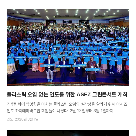
중부 내륙을 관통하는 하천으로, 황해로 흘러드는 한강 수계의 중추적인
역할을 한다. 강변 습지와 모래섬, 지류가 어우러진 복합 생태계이기도 하다.
플라스틱을 수거해 남한강의 생태를 보호하는 한편 탄소중립에 기여하고
시민들의 환경의식을 개선하고자 대학생과 직장인 청년들이 힘을 모았다.
개회식에서 이광규 아세즈 와오 경기광주지부장은 “이번 활동은 단순히
환경정화를 넘어 내륙에서 발생한 플라스틱 폐기물이 하천을 거쳐 해양으로
유입되는 것을 방지하기 위해 마련됐다”고 취지를 밝히며 “대학생과 직장인
청년들이 한마음으로 협력하는 모습이 지역사회에 선한 영향력을 미칠
것”이라고 힘을 북돋았다. 오전 10시 30분경, 5개 팀으로 나뉘어 남한강변,
공원, 도심, 상가밀집지역 청소를 시작했다. 최고기온 29도를 육박하는
초여름 날씨에도 회원들은 시종 밝은 웃음을 지으며 돌 틈에 끼어있는…
플라스틱 오염 없는 인도를 위한 ASEZ 그린콘서트 개최
기후변화에 악영향을 미치는 플라스틱 오염의 심각성을 알리기 위해 아세즈
인도 하이데라바드권 회원들이 나섰다. 2월 23일부터 3월 1일까지
텔랑가나주 하이데라바드 각지에서 ‘플라스틱 오염 없는 인도를 위한 ASEZ
인도
2026년 3월 1일
그린콘서트(ASEZ Green Concert for a Plastic-Free India)’를 개최한
것이다. 실파칼라 베디카 컨벤션센터, 오스마니아대학교, 텔랑가나 주청사