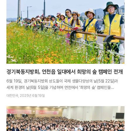
생각하며 부모님과의 심리적 거리를 측정하거나, ‘가족, 언제 생각나세요?’
등 패널 속 질문에 사뭇 진지한 표정으로 답을 쓰기도 했다. 이 외에
포토존에서 개성 넘치는 소품을 착용한 채 함께 사진을 찍고, 캘리그래피
엽서 코너에서 응원 문구가 적힌 엽서를 고르며 지인들과 추억을 쌓았다.
오후 1시경 시작된 행사의 첫 순서는 힐링 연주회가 장식했다. 하나님의 교회
새노래 ‘나는 오늘 시온으로’, 영화 〈라라랜드〉 OST 메들리 등 조화로운
멜로디가…
경기북동지방회, 연천읍 일대에서 희망의 숲 캠페인 전개
6월 19일, 경기북동지방회 성도들이 국제 생물다양성의 날(5월 22일)과
세계 환경의 날(6월 5일)을 기념하며 연천에서 '희망의 숲' 캠페인을
전개했다. 두 기념일은 기후변화로 위협받는 환경과 생태계를 보전하자는
대한민국
2025년 6월 19일
취지에서 제정됐으며, 성도들은 녹지 보전과 탄소 저감에 뜻을 모아 이날
캠페인에 나섰다. 연천, 동두천, 양주, 구리 등 8개 지역 성도 약 700명이
참여한 가운데 정계, 교육계 등 각계 인사도 함께했다. 오전 10시 30분,
연천역에 집합한 성도들은 현가근린공원, 옥산근린공원, 연천어린이공원,
망곡산 연인공원을 구석구석 돌며 총 25km 구간에서 폐플라스틱과 비닐 등