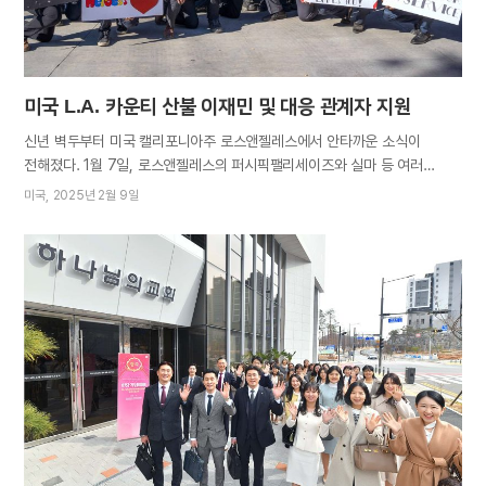
되길…
미국 L.A. 카운티 산불 이재민 및 대응 관계자 지원
신년 벽두부터 미국 캘리포니아주 로스앤젤레스에서 안타까운 소식이
전해졌다. 1월 7일, 로스앤젤레스의 퍼시픽팰리세이즈와 실마 등 여러
지역에서 3건의 산불이 잇따라 발생한 것이다. 강풍을 만나 더욱 거세진
미국
2025년 2월 9일
산불은 주택가를 덮치고 3주 넘게 이어지면서 건물 1만 8천여 채를
파손시키고 20만 명에 가까운 이재민을 발생시키는 등 엄청난 피해를
남겼다. 미국 캘리포니아권 하나님의 교회 성도들이 곤경에 처한 이웃들을
돕기 위해 십시일반 구호품을 준비했다. 1월 27일, 미국 CA 샌디에이고·
오렌지카운티·세리토스 등 10여 개 교회 성도 70여 명이 자선단체
플린트리지센터와 오픈하츠재단에 각각 구호품 500상자를 전달했다.
구호품은 휴지, 물, 쌀, 통조림, 시리얼 등 이재민들에게 당장 필요한 생필품
위주로 구성됐다. 성도들은 상자 앞에 붙인 ‘Giving Hope to Neighbors
with Mother’s Warm Heart(어머니의 따뜻한 마음을 담아 이웃에게
희망을)’라는 문구로 이웃들을 위로하며 빠른 일상 회복을 기원했다.
30일에는 사우전드오크스의 만나코네조밸리 푸드뱅크에 2400달러(한화
약…