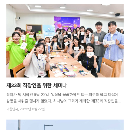
인명 피해가 잇따랐다. 이에 이달 20일부터 8일간 하나님의 교회에서
연인원 1700여 명이 수해 규모가 큰 지역을 찾아 복구에 나섰다. 성도들은
빗물에 쓸리고 토사에 묻힌 삶의 터전이 복구될 수 있도록 일손을 거들었다.
진주교회 진주교회 진주교회 올 3월 대규모 산불로 산림이 훼손된 산청군은
나무가 유실된 상태에서 비까지 내려 토양 침식과 토사 유출로 인한 피해가
더 컸다. 창원, 김해, 진주, 통영, 거제 등 인근 지역 성도들은
특별재난지역으로 선포된 산청군과 합천군의 8개 마을로 달려가 수재민들의
집 안에 가득 쌓인 진흙과 오물 등을 퍼내고 가재도구를 닦아내는 한편,
비닐하우스와…
제33회 직장인을 위한 세미나
장마가 막 시작된 6월 22일, 일상을 꿉꿉하게 만드는 피로를 덜고 마음에
감동을 채워줄 행사가 열렸다. 하나님의 교회가 개최한 ‘제33회 직장인을
위한 세미나’다. 인천낙섬교회에서 열린 행사에 경기·인천권 성도와 지인 등
대한민국
2025년 6월 22일
약 800명이 자리한 가운데, 유튜브 생중계를 통해 전국 각지에서 6500여
명이 동참했다. 이날 교회 1층에서는 ‘2025 가족 사랑 캠페인’이 부대행사로
진행됐다. 참석자들은 부모님과 관련한 질문이 적힌 패널을 보고 골똘히