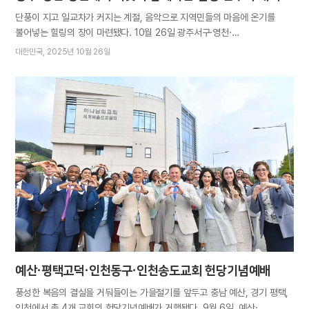
단풍이 지고 일교차가 커지는 계절, 음악으로 지역민들의 마음에 온기를
불어넣는 힐링의 장이 마련됐다. 10월 26일 광주서구·영천·
창원의창교회에서 열린 ‘이웃과 함께하는 힐링 연주회’다. 연주회와 겸해
대한민국
2025년 10월 26일
창원의창교회에서는 ‘가장 소중한 선물, 가족’이라는 주제로 가족의 의미를
되새겨 보는 세미나가 진행됐으며, 영천교회는 영천 하나님의 교회 설립
30주년을 기념하며 의미를 더했다. 성도와 가족, 지인, 인근 지역 시민, 정·
재계 및 교육계 인사 등 총 1900명가량이 참석해 소중한 사람과 뜻깊은
시간을 보냈다. 연주회 무대는 각지 성도들로 구성된 체임버 오케스트라가
꾸몄다. 플루트 연주자 백지연(광주) 성도는 “오늘 행사가 분주한 일상을
반복하는 사람들에게 잠시 쉬어가는 시간이 되기를 바라며 연주회를
준비했다”고 전했다. 오케스트라는 하나님의 교회 새노래 ‘마음으로
그려보는’과 ‘홀연히 변화되리’를 비롯해 가을 정취가 묻어나는 곡들로
잔잔한 감동을 선사했다. 또한 영화 OST 등 친숙하면서도 다채로운
음악으로 관객의 마음을 사로잡았다. 중창단의 공연도 탄성을 자아냈다.
중창단이…
예산·평택고덕·인천동구·인천송도교회 헌당기념예배
풍성한 복음의 결실을 거둬들이는 가을절기를 앞두고 충남 예산, 경기 평택,
인천에서 총 4개 교회의 헌당기념예배가 거행됐다. 9월 6일, 예산·