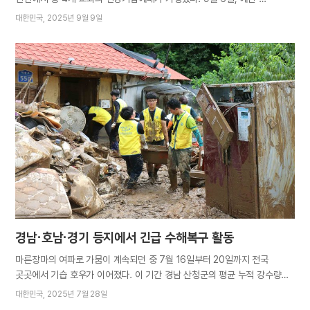
평택고덕교회의 헌당식이 안식일 예배와 겸해 드려진 데 이어 9일에는
대한민국
2025년 9월 9일
인천동구·인천송도교회가 경사를 맞았다. 양일간의 예배에는 북미권에서
방한한 해외 성도 30여 명도 참석해 기쁨을 나누었다. 어머니께서는
무더위를 무릅쓰고 영혼 구원의 사명에 헌신한 성도들의 노고를 치하하시고
각 가정에 축복과 하늘 상급이 넘쳐나길 기도하셨다. 더불어 “하나님의
자녀로서 자부심을 갖고 사랑과 연합으로 복음을 전해 하나님을 기쁘시게
하고, 아름다운 성전을 뭇 영혼에게 구원과 새 삶을 선물하는 공간으로
만들어가자”고 당부하셨다. 총회장 김주철 목사는 “인류 구원을 위해 새
언약 진리를 회복하신 안상홍님은 성경이 증거하는 참 그리스도”라며
구원자를 힘써 따르고 전파하는 것이 구원을 약속받은 성도의 역할임을
일깨웠다. 그 사명을 위해 하나님께서 각 교회를 세우셨음을 재차 강조하고
“새 언약 ‘생명의 떡’에 참예할…
경남·호남·경기 등지에서 긴급 수해복구 활동
마른장마의 여파로 가뭄이 계속되던 중 7월 16일부터 20일까지 전국
곳곳에서 기습 호우가 이어졌다. 이 기간 경남 산청군의 평균 누적 강수량이
632밀리미터를 기록하는 등 각지에서 쏟아진 폭우로 단시간에 불어난
대한민국
2025년 7월 28일
강물이 범람해 도로와 주택이 침수되고 산사태가 발생하며 주거·상업시설 및