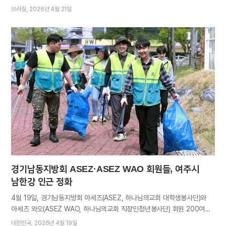
연방특구에 건립된 브라질리아교회 두 곳이다. 각각 안식일 오전 예배 및
브라질
2026년 4월 21일
삼일 예배와 겸한 헌당식은 성도와 시민, 지역사회 인사들의 축하와 환영
속에 드려졌다. 브라질을 방문한 총회장 김주철 목사는 헌당기념예배를 통해
브라질 전역에 엘로힘 하나님의 축복이 넘쳐나길 기원했다.
마나우스교회에서는 “새 언약의 유월절로 영생을 허락하신 예수님을
초대교회 성도들이 믿고 따랐듯, 사단에 의해 훼파된 새 언약 진리를
복구하신 안상홍님을 오늘날 온 인류가 영접할 때 천국 열쇠를 받을 수
있다”며 교회가 그 축복을 만민에게 전하는 장소임을 일깨웠다.
브라질리아교회에서는 바사 왕 고레스의 역사를 들어 성도의 사명을
역설했다. 고레스는 구약성경 이사야서에 그 이름과 행적이 예언된 인물로,
바벨론을 정복한 후 그곳에 포로 되어 있던 이스라엘 백성들을 예루살렘으로
돌려보내 하나님의 성전을 건축하도록 지원함으로써…
경기남동지방회 ASEZ·ASEZ WAO 회원들, 여주시
남한강 인근 정화
4월 19일, 경기남동지방회 아세즈(ASEZ, 하나님의교회 대학생봉사단)와
아세즈 와오(ASEZ WAO, 하나님의교회 직장인청년봉사단) 회원 200여
명이 여주시 남한강 인근 정화에 나섰다. 남한강은 강원도 태백에서 발원해
대한민국
2026년 4월 19일