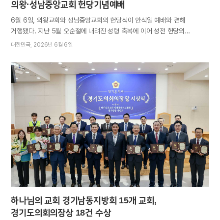
의왕·성남중앙교회 헌당기념예배
6월 6일, 의왕교회와 성남중앙교회의 헌당식이 안식일 예배와 겸해
거행됐다. 지난 5월 오순절에 내려진 성령 축복에 이어 성전 헌당의
기쁨까지 누리게 된 두 교회 성도들은 벅찬 감사 속에 기념예배에 참석했다.
대한민국
2026년 6월 6일
어머니께서는 성전이 건립되기까지 애쓰고 수고한 자녀들의 이름이
생명책에서 영원히 빛나길 기도하시고, 각자 마음에 간직한 소원을 간절한
기도로 다 이루길 바라셨다. 총회장 김주철 목사는 온 인류를 영혼의
고향이자 생명의 근원인 하늘 어머니께로 인도하는 데 필요한 덕목을
일깨웠다. 성도 개개인이 하나님의 사랑이 깃든 말과 행실, 마음가짐으로
교회를 따뜻하게 가꾸어야 한다는 것이 요지다. 김주철 목사는 “바다에 살던
연어는 자신이 태어난 강으로 돌아가기 위해 고통이 따르더라도 신체적
변화를 감내한다”며 “우리도 천국 길에서 하나님의 뜻에 합당한 성품과
믿음으로 변화되어 세상을 이롭게 하고 뭇사람을 구원하자. 그것이
하나님께서 각 지역에 교회를 세우신 이유”라고 역설했다. 의왕교회는
녹지가 풍부한 생태도시이자…
하나님의 교회 경기남동지방회 15개 교회,
경기도의회의장상 18건 수상