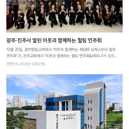
일평생 물질로 가족을 건사해 온 이 ‘바당’1 의 ‘어멍’2 들은 해녀 사진 촬영에
도움을 준 고마운 분들이기도 합니다. 1. ‘바다’의 제주…
광주·진주서 열린 이웃과 함께하는 힐링 연주회
12월 21일, 광주방림교회에서 ‘이웃과 함께하는 체임버 오케스트라 힐링
연주회’가, 진주교회에서 ‘이웃과 함께하는 힐링 연주회&세미나’가 각각
개최됐다. 한 해를 마무리하며 이웃에게 힐링의 시간을 선물하고, 다가오는
대한민국
2025년 12월 21일
새해를 건강하게 보내길 기원하기 위해 마련된 자리다. 이날 행사에는 각
지역 성도와 가족, 친구, 지인, 각계 인사 등 총 1000명가량이 참석해 서로
소통하며 의미 있는 시간을 보냈다. 하나님의 교회 지역 성도들로 구성된
체임버 오케스트라가 무대에 오르며 행사의 막이 올랐다. 오케스트라는
하나님의 교회 새노래 를 비롯해 애니메이션 OST ‘When You Wish
Upon a Star’, OST 메들리 등 각양각색의 음악으로 밝고 희망찬 분위기를
자아냈다. 이어 중창단이 퓨전 국악곡 ‘아름다운 나라’와 고향을 향한
그리움을 표현한 동요 ‘고향의 봄’, ‘엄마야 누나야’ 등을 부르며 객석에
감동을 선사했다. 진주교회에서는 연주회를 마친 뒤 ‘가족은 선물입니다’라는
주제의 세미나가 진행됐다. 발표자들은 언제나 나의 곁에서 힘이…