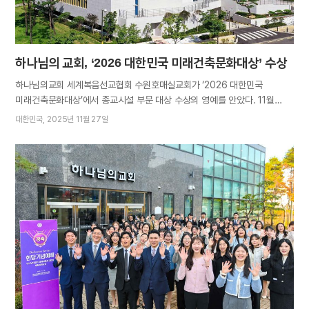
하나님의 교회, ‘2026 대한민국 미래건축문화대상’ 수상
하나님의교회 세계복음선교협회 수원호매실교회가 ‘2026 대한민국
미래건축문화대상’에서 종교시설 부문 대상 수상의 영예를 안았다. 11월
27일, 서울 코리아나호텔에서 열린 시상식에서 총회장 김주철 목사가
대한민국
2025년 11월 27일
교회를 대표해 상을 받았다. 조선일보가 주최하고 대한건설협회,
한국주택협회, 대한주택건설협회가 후원하는 미래건축문화대상은
친환경적이고 혁신적이며 미래지향적인 건축문화를 선도하는 건축물과
기관을 발굴하고자 2018년에 제정됐다. 산학 전문가로 구성된
전문심사위원단이 사전 기초 조사로 후보군을 선정하고, 추후 접수된 서류와
종합해 심의하여 선정한다. 올해 심사진과 관계자들은 수원호매실교회에
대해 “기술 혁신을 통한 창의적 디자인으로 미래 건축 지평을 넓혔다는
점에서 의미가 크다, 친환경건축물로 재생에너지를 적극 활용해 지속가능한
건축의 모범을 보여줬다”고 호평했다. 김주철 목사는 “하나님을 섬기는 교회
본연의 기능에 충실하면서도 자연과 조화를 이루어 이웃이 편히 방문할 수
있는 공간으로 아름답게 건축된 점이 높게 평가받아 뜻깊다. 전 세계
하나님의 교회는 사랑 나눔에 힘써 지역사회를 더욱 따뜻하게 보듬겠다”는