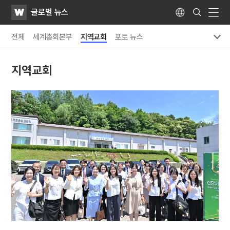
WATV
Search
글로벌 뉴스
Submit
Language
naviga
전체
세계총회본부
지역교회
포토 뉴스
지역교회