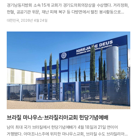
경기남동지방회 소속 15개 교회가 경기도의회의장상을 수상했다. 거리정화,
헌혈, 공공기관 위문, 재난 피해 복구 등 다방면에서 펼친 봉사활동으로
지역사회 발전과 시민들의 안녕에 공헌했다는 평가다. 같은 날 아세즈
대한민국
2026년 4월 24일
(ASEZ, 하나님의교회 대학생봉사단), 아세즈 와오(ASEZ WAO,
하나님의교회 직장인청년봉사단), 아세즈 스타(ASEZ STAR, 하나님의교회
학생봉사단) 여주지부도 각각 같은 상을 받아 기쁨을 더했다. 시상식은 4월
24일 여주교회에서 개최됐다. 시상자로 교회를 방문한 김규창
경기도의회부의장은 “경기도 내 여러 하나님의 교회 성도들이 유기적으로
협력하고, 관심이 닿기 어려운 곳까지 살피는 모습이 시민들에게 모범이
됐다”며 "지금처럼 지속적인 봉사활동을 이어가 주길 바란다"고 기대했다.
경기남동지방회 성도들은 용인, 광주, 이천, 하남 등 경기 남동 지역
곳곳에서 20년 이상 봉사활동을 펼쳐왔다. 그간 진행한 봉사활동은 700여
회에 달한다(2026년 4월 기준). 성도들은 용인 기흥호수공원, 하남 덕풍천,
양평시장, 이천 청미천 등 시민 왕래가 잦은 곳을 꾸준히 정화한다. 탄소중립
달성을 위한…
브라질 마나우스·브라질리아교회 헌당기념예배
남미 최대 국가 브라질에서 헌당기념예배가 4월 18일과 21일 연이어
거행됐다. 아마조나스주에 위치한 마나우스교회, 브라질 수도 브라질리아