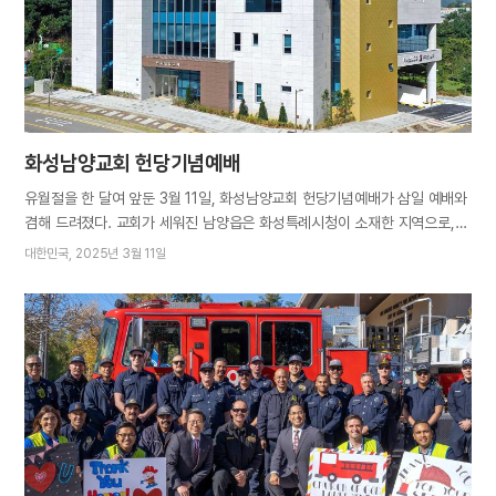
체임버 오케스트라의 아름다운 선율이 세미나의 문을 열었다. 하나님의 교회
새노래 ‘이렇게 아름다운 날’이 통통 튀는 발랄한 음률로 연주되고, 이어
잔잔하면서도 감미로운 〈하울의 움직이는 성〉 OST ‘인생의 회전목마’ 등이
연달아…
화성남양교회 헌당기념예배
유월절을 한 달여 앞둔 3월 11일, 화성남양교회 헌당기념예배가 삼일 예배와
겸해 드려졌다. 교회가 세워진 남양읍은 화성특례시청이 소재한 지역으로,
서울보다 면적이 넓은 화성에서도 서부권의 중심지다. 동탄신도시, 병점동,
대한민국
2025년 3월 11일
봉담읍 등지에 이어 화성에 세워진 일곱 번째 교회의 헌당식 소식에 오산,
평택 등지에서도 성도와 지역민의 축하가 잇따랐다. 어머니께서는 성전
완공의 순간을 맞기까지 일치한 마음으로 기도와 정성을 들인 성도들의
노고를 격려하시며 넓고 아름다운 성전이 영적 알곡들로 채워지고, 성도들의
범사에도 축복이 넘쳐나길 간구하셨다. 또한 “서로 화합하고 연합해 주변의
많은 이웃에게 구원의 소식을 전하며 함께 행복을 나누자”고 당부하셨다.
총회장 김주철 목사는 “하나님께서 친히 세우신 새 언약은 인류가 하나님의
백성으로 인정받고 천국 시민권을 얻을 수 있는 유일한 방법이다. 생명의
진리를 아직 알지 못하는 이들에게 부지런히 전파하는 것이 성도의
사명”이라며 새 성전이 100만 화성시민에게 축복을 선물하는 복음의 전당이