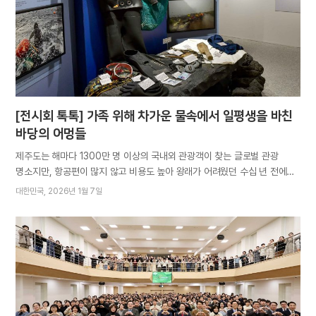
세우시고 하나님의 교회를 건립하셨다”며 “2천 년 전 예수님을 영접한
초대교회 성도들이 그 가르침대로 복음을 전했듯 오늘날에는 우리가
인류에게 새 생명의 축복을 나눠주어야 한다. 그것이 바로 새 언약
정신”이라고 복음 의지를 북돋았다. “그 사명을…
[전시회 톡톡] 가족 위해 차가운 물속에서 일평생을 바친
바당의 어멍들
제주도는 해마다 1300만 명 이상의 국내외 관광객이 찾는 글로벌 관광
명소지만, 항공편이 많지 않고 비용도 높아 왕래가 어려웠던 수십 년 전에는
사정이 전혀 달랐습니다. 땅에는 현무암이 지천이라 농사가 어렵고, 마땅한
대한민국
2026년 1월 7일
산업 기반도 없어 가난을 숙명처럼 받아들이는 경우가 많았다고 합니다.
그래서 도민들에게 바다는 풍요로운 어머니의 품과 같았습니다. 전복이며
소라, 성게 같은 해산물을 넉넉히 내주었으니까요. 섬에서 나고 자란 수많은
여성들이 구구단을 떼기도 전에 물질을 배우고 바다로 나선 이유입니다.
서귀포시 WMC연수원에 마련된 ‘우리 어머니’ 글과 사진전에는 제주
해녀들의 이야기가 담긴 작품이 함께 전시되어 관심을 불러일으키고
있습니다. 개관(1월 22일)을 보름여 앞둔 1월 7일에는 특별한 손님들이
방문했습니다. 일출봉으로 유명한 성산읍의 어촌계 해녀 20여 명입니다.