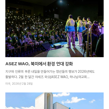
등 5곳에서 열린 행사에 현지 아세즈 회원을 비롯, 시민과 각계 인사 등 총
3천여 명이 참석해 플라스틱 문제에 대한 지역사회의 높은 관심과 개선
의지를 실감케 했다. 방학 중 인도를 방문한 한국 회원들도 성공적인 콘서트
개최를 위해 힘을 보탰다. 콘서트는 중창과 오케스트라 연주가 어우러진
다채로운 무대로 꾸며졌다. 혼성중창단은 환경노래 ‘Right now Right
here’ 등의 곡을 불러 환경보호의 중요성을 호소력 있게 전하며 연대와
참여를 촉구했다. 회원들이 준비한 인도 전통춤과 한국 부채춤 공연은
관객들의 큰 호응을 얻으며 행사에 풍성함을 더했다. 참석 인사들은…
ASEZ WAO, 북미에서 환경 연대 강화
지구와 인류의 푸른 내일을 만들어가는 청년들의 행보가 2026년에도
활발하다. 2월 한 달간 아세즈 와오(ASEZ WAO, 하나님의교회
직장인청년봉사단)가 미국 각지에서 기후위기 극복을 위한 다각적인 활동을
미국
2026년 2월 28일
전개했다. 미국 회원은 물론 현지에 체류 중인 한국 회원들이 현지 시민들의
환경의식을 일깨우고, 환경활동을 위한 네트워크를 구축했다. 환경의식
일깨우는 목소리 높여 9일, 미 동부 워싱턴D.C.교회에서 ‘ASEZ WAO
글로벌 리더 포럼’이 열렸다. 외교·교육계 전문가와 기후위기 대응을 위한