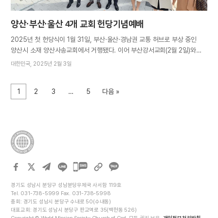
양산·부산·울산 4개 교회 헌당기념예배
2025년 첫 헌당식이 1월 31일, 부산·울산·경남권 교통 허브로 부상 중인
양산시 소재 양산사송교회에서 거행됐다. 이어 부산강서교회(2월 2일)와
울산범서교회, 울산북구교회(이상 2월 3일) 성도들이 인근 지역교회
대한민국
2025년 2월 3일
성도들과 성전 봉헌의 기쁨을 나누었다. “아름다운 성전이 세워지기까지
애쓴 자녀들의 노고를 일일이 헤아리시고, 그 이름이 생명책에서 영원히
1
2
3
…
5
다음 »
빛나게 하소서. 하나님께서 친히 허락하신 시온에서 선한 사마리아인 같은
사랑의 마음으로 많은 영혼을 구원하며 시온의 향기를 꽃피우게 하소서.”
축복 기도에 이어, 보고 싶었던 자녀들을 향한 애정과 반가움을 예배마다
표현하신 어머니께서는 “각종 재난이 많은 이 시대, 앞날을 막막해하며
두려워하는 사람들을 ‘안전한 처소’이자 기쁨과 평화가 가득한 시온으로
인도해 천국 소망을 전하자”고 당부하셨다. 헌당을 축하한 총회장 김주철
목사는 “성경과 세계 역사를 보면, 하나님께서 거하시는 교회가 세워진 뒤
카카오톡
성도의 가정과 해당 지역, 국가까지 축복받은 사례가 많다”며 성전 건축의
공유하기
중요성과 가치를 일깨우고 각 교회와…
경기도 성남시 분당구 성남분당우체국 사서함 119호
Tel. 031-738-5999 Fax. 031-738-5998
총회: 경기도 성남시 분당구 수내로 50(수내동)
대표교회: 경기도 성남시 분당구 판교역로 35(백현동 526)