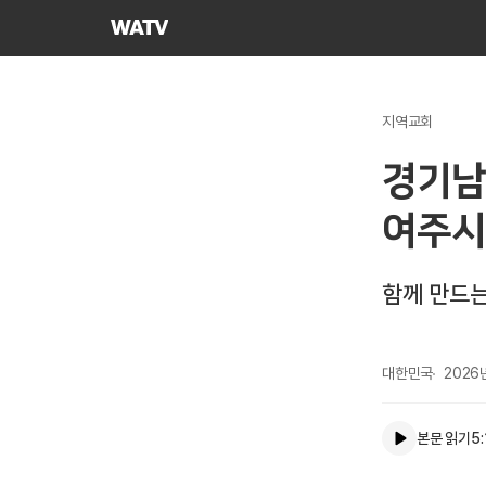
하나님의교회
세계복음선교협회
지역교회
경기남
여주시
함께 만드
대한민국
2026
본문 읽기
5