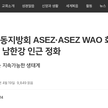
교회소개
성경말씀
신앙과 생활
세계복음
활동
뉴스
동지방회 ASEZ·ASEZ WAO 
 남한강 인근 정화
는 지속가능한 생태계
년 4월 19일
9,849
읽음
:14