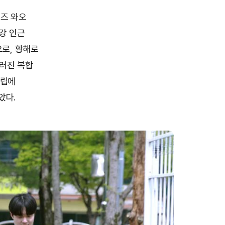
즈 와오
강 인근
로, 황해로
우러진 복합
중립에
았다.