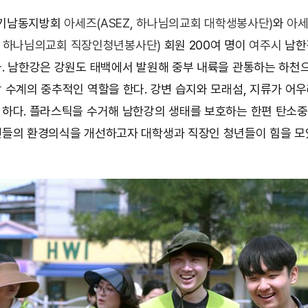
 경기남동지방회
아세즈(ASEZ, 하나님의교회 대학생봉사단)
와
아세
AO, 하나님의교회 직장인청년봉사단)
회원 200여 명이
여주시
남한
. 남한강은 강원도 태백에서 발원해 중부 내륙을 관통하는 하천으
 수계의 중추적인 역할을 한다. 강변 습지와 모래섬, 지류가 어
하다. 플라스틱을 수거해 남한강의 생태를 보호하는 한편 탄소
들의 환경의식을 개선하고자 대학생과 직장인 청년들이 힘을 모