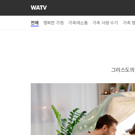
하나님의교회
세계복음선교협회
전체
행복한 가정
가족애소통
가족 사랑 수기
가족 
그리스도의