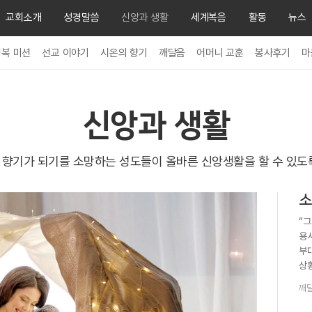
교회소개
성경말씀
신앙과 생활
세계복음
활동
뉴스
행복 미션
선교 이야기
시온의 향기
깨달음
어머니 교훈
봉사후기
마
신앙과 생활
 향기가 되기를 소망하는 성도들이
올바른 신앙생활을 할 수 있도
소
“
용
부
상황
뉴
깨