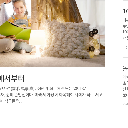
1
대
무
1
요동
끓
마
돌
정에서부터
외
초
화만사성(家和萬事成)’. 집안이 화목하면 모든 일이 잘
선
자, 삶의 출발점이다. 따라서 가정이 화목해야 사회가 바로 서고
보
씨네 식구들은…
반
가족