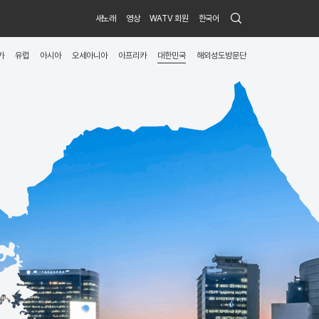
Search
새노래
영상
WATV 회원
한국어
Submit
카
유럽
아시아
오세아니아
아프리카
대한민국
해외성도방문단
menu
toggle
button