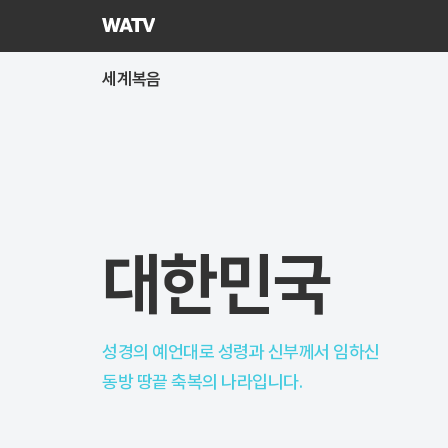
하나님의교회
세계복음선교협회
세계복음
대한민국
성경의 예언대로 성령과 신부께서 임하신
동방 땅끝 축복의 나라입니다.