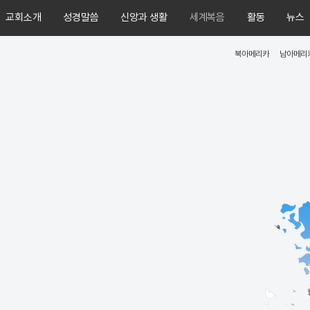
교회소개
성경말씀
신앙과 생활
세계복음
활동
뉴스
북아메리카
남아메리